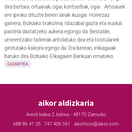
dira bertara: ortuariak, ogia, kontserbak, ogia… Artisauek
ere ipiniko dituzte beren lanak ikusgai. Horrezaz
gainera, Bizkaiko txakolina, Idiazabal gazta eta euskal
pastela dastatzeko aukera egongo da. Bestalde,
umeentzako tailerrak antolatuko dira eta txistulariek
girotutako kalejira egingo da. Era berean, elikagaiak
batuko dira Bizkaiko Elikagaien Bankuari emateko.
GIZARTEA
aikor aldizkaria
Aresti kalea 2, behea - 48170 Zamudio
688 86 41 35 · 747 406 561 · aikortxori@aikor.com