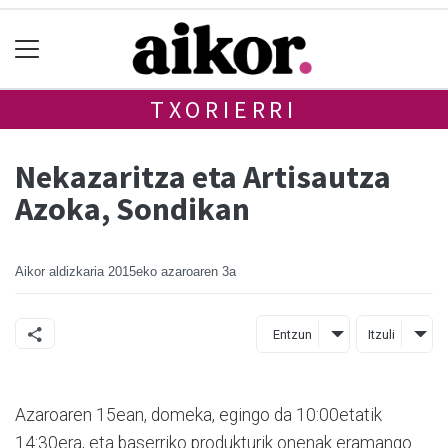
TXORIERRI
Nekazaritza eta Artisautza
Azoka, Sondikan
Aikor aldizkaria
2015eko azaroaren 3a
Entzun
Itzuli
Azaroaren 15ean, domeka, egingo da 10:00etatik
14:30era, eta baserriko produkturik onenak eramango