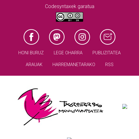
Codesyntaxek garatua
HONI BURUZ
LEGE OHARRA
PUBLIZITATEA
ARAUAK
HARREMANETARAKO
RSS