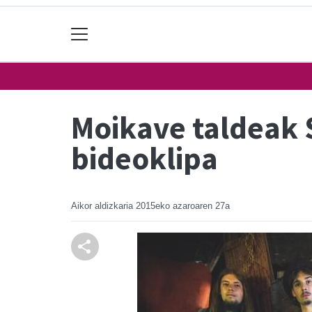
Moikave taldeak 
bideoklipa
Aikor aldizkaria
2015eko azaroaren 27a