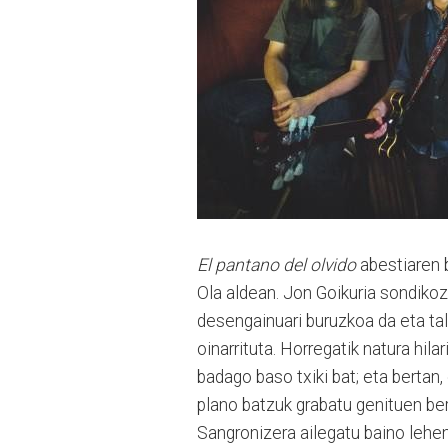
El pantano del olvido
abestiaren b
Ola aldean. Jon Goikuria sondikoz
desengainuari buruzkoa da eta ta
oinarrituta. Horregatik natura hilari
badago baso txiki bat; eta bertan,
plano batzuk grabatu genituen ber
Sangronizera ailegatu baino lehe