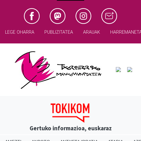
LEGE OHARRA
PUBLIZITATEA
ARAUAK
HARREMANET
Gertuko informazioa, euskaraz