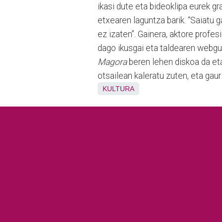
ikasi dute eta bideoklipa eurek gr
etxearen laguntza barik. “Saiatu g
ez izaten”. Gainera, aktore profe
dago ikusgai eta taldearen webg
Magora
beren lehen diskoa da e
otsailean kaleratu zuten, eta gaur
KULTURA