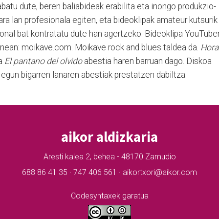
abatu dute, beren baliabideak erabilita eta inongo produkzio-
ara lan profesionala egiten, eta bideoklipak amateur kutsurik
sional bat kontratatu dute han agertzeko. Bideoklipa YouTube
unean: moikave.com. Moikave rock and blues taldea da.
Hora
ta
El pantano del olvido
abestia haren barruan dago. Diskoa
 egun bigarren lanaren abestiak prestatzen dabiltza.
aikor aldizkaria
Aresti kalea 2, behea - 48170 Zamudio
688 86 41 35 · 747 406 561 · aikortxori@aikor.com
Codesyntaxek garatua