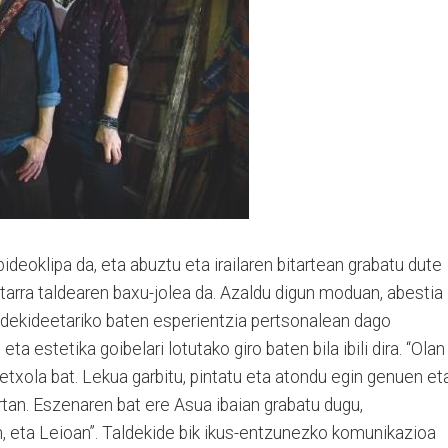
ideoklipa da, eta abuztu eta irailaren bitartean grabatu dute
tarra taldearen baxu-jolea da. Azaldu digun moduan, abestia
ldekideetariko baten esperientzia pertsonalean dago
 eta estetika goibelari lotutako giro baten bila ibili dira. “Olan
 etxola bat. Lekua garbitu, pintatu eta atondu egin genuen et
tan. Eszenaren bat ere Asua ibaian grabatu dugu,
n, eta Leioan”. Taldekide bik ikus-entzunezko komunikazioa