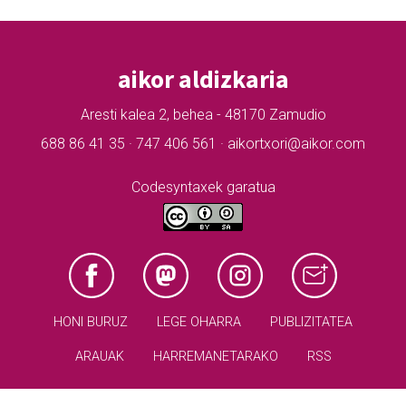
aikor aldizkaria
Aresti kalea 2, behea - 48170 Zamudio
688 86 41 35 · 747 406 561 · aikortxori@aikor.com
Codesyntaxek garatua
HONI BURUZ
LEGE OHARRA
PUBLIZITATEA
ARAUAK
HARREMANETARAKO
RSS