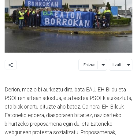
Entzun
Itzuli
Derion, mozio bi aurkeztu dira, bata EAJ, EH Bildu eta
PSOEren artean adostua, eta bestea PSOEk aurkeztuta,
eta biak onartu dituzte aho batez. Gainera, EH Bilduk
Eatoneko egoera, diasporaren bitartez, nazioarteko
bihurtzeko proposamena egin du, eta Eatoneko
webgunean protesta sozializatu. Proposamenak,