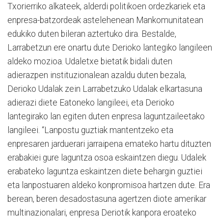
Txorierriko alkateek, alderdi politikoen ordezkariek eta
enpresa-batzordeak astelehenean Mankomunitatean
edukiko duten bileran aztertuko dira. Bestalde,
Larrabetzun ere onartu dute Derioko lantegiko langileen
aldeko mozioa. Udaletxe bietatik bidali duten
adierazpen instituzionalean azaldu duten bezala,
Derioko Udalak zein Larrabetzuko Udalak elkartasuna
adierazi diete Eatoneko langileei, eta Derioko
lantegirako lan egiten duten enpresa laguntzaileetako
langileei. “Lanpostu guztiak mantentzeko eta
enpresaren jarduerari jarraipena emateko hartu dituzten
erabakiei gure laguntza osoa eskaintzen diegu. Udalek
erabateko laguntza eskaintzen diete behargin guztiei
eta lanpostuaren aldeko konpromisoa hartzen dute. Era
berean, beren desadostasuna agertzen diote amerikar
multinazionalari, enpresa Deriotik kanpora eroateko