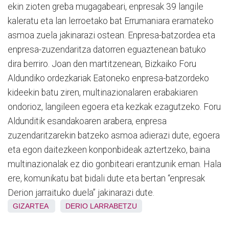
ekin zioten greba mugagabeari, enpresak 39 langile
kaleratu eta lan lerroetako bat Errumaniara eramateko
asmoa zuela jakinarazi ostean. Enpresa-batzordea eta
enpresa-zuzendaritza datorren eguaztenean batuko
dira berriro. Joan den martitzenean, Bizkaiko Foru
Aldundiko ordezkariak Eatoneko enpresa-batzordeko
kideekin batu ziren, multinazionalaren erabakiaren
ondorioz, langileen egoera eta kezkak ezagutzeko. Foru
Aldunditik esandakoaren arabera, enpresa
zuzendaritzarekin batzeko asmoa adierazi dute, egoera
eta egon daitezkeen konponbideak aztertzeko, baina
multinazionalak ez dio gonbiteari erantzunik eman. Hala
ere, komunikatu bat bidali dute eta bertan “enpresak
Derion jarraituko duela” jakinarazi dute.
GIZARTEA
DERIO
LARRABETZU