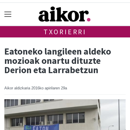
TXORIERRI
Eatoneko langileen aldeko
mozioak onartu dituzte
Derion eta Larrabetzun
Aikor aldizkaria
2016ko apirilaren 29a