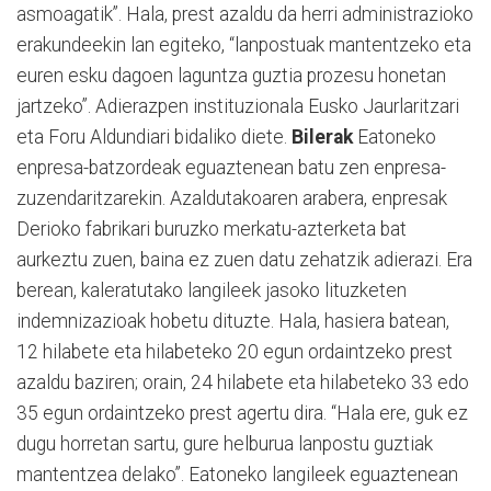
asmoagatik”. Hala, prest azaldu da herri administrazioko
erakundeekin lan egiteko, “lanpostuak mantentzeko eta
euren esku dagoen laguntza guztia prozesu honetan
jartzeko”. Adierazpen instituzionala Eusko Jaurlaritzari
eta Foru Aldundiari bidaliko diete.
Bilerak
Eatoneko
enpresa-batzordeak eguaztenean batu zen enpresa-
zuzendaritzarekin. Azaldutakoaren arabera, enpresak
Derioko fabrikari buruzko merkatu-azterketa bat
aurkeztu zuen, baina ez zuen datu zehatzik adierazi. Era
berean, kaleratutako langileek jasoko lituzketen
indemnizazioak hobetu dituzte. Hala, hasiera batean,
12 hilabete eta hilabeteko 20 egun ordaintzeko prest
azaldu baziren; orain, 24 hilabete eta hilabeteko 33 edo
35 egun ordaintzeko prest agertu dira. “Hala ere, guk ez
dugu horretan sartu, gure helburua lanpostu guztiak
mantentzea delako”. Eatoneko langileek eguaztenean