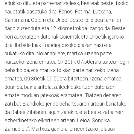
edukiko ditu eta parte-hartzaileak, besteak beste, txoko
hauetatik pasatuko dira: Fanos, Fatima, Lutxana,
Santimami, Goierri eta Unbe. Beste ibilbidea familiei
dago zuzenduta eta 12 kilometrokoa izango da. Beste
hori aukeratzen dutenak Goierritik eta Unbetik igaroko
dira. Ibilbide biak Erandiogoikoko plazan hasi eta
bukatuko dira. Nolanahi ere, martxa luzean parte
hartzeko izena ematea 07:20tik 07:50era bitartean egin
beharko da; eta martxa txikian parte hartzeko izena
ematea, 09:30etik 09:50era bitartean. Izena ematea
doan da, baina antolatzaileek eskertzen dute izen-
emate moduan jatekoak eramatea. “Batzen denaren
zati bat Erandioko jende behartsuaren artean banatuko
da Babes Zibilaren laguntzarekin; eta beste zatia herri
ezberdinetako elkarteen artean: Leioa, Sondika,
Zamudio…”. Martxez gainera, umeentzako jolasak