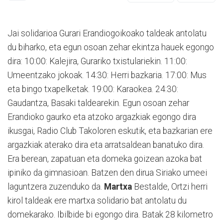
Jai solidarioa Gurari Erandiogoikoako taldeak antolatu
du biharko, eta egun osoan zehar ekintza hauek egongo
dira: 10:00: Kalejira, Gurariko txistulariekin. 11:00:
Umeentzako jokoak. 14:30: Herri bazkaria. 17:00: Mus
eta bingo txapelketak. 19:00: Karaokea. 24:30:
Gaudantza, Basaki taldearekin. Egun osoan zehar
Erandioko gaurko eta atzoko argazkiak egongo dira
ikusgai, Radio Club Takoloren eskutik, eta bazkarian ere
argazkiak aterako dira eta arratsaldean banatuko dira.
Era berean, zapatuan eta domeka goizean azoka bat
ipiniko da gimnasioan. Batzen den dirua Siriako umeei
laguntzera zuzenduko da.
Martxa
Bestalde, Ortzi herri
kirol taldeak ere martxa solidario bat antolatu du
domekarako. Ibilbide bi egongo dira. Batak 28 kilometro