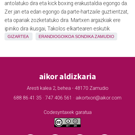
antolatuko dira eta kick boxing erakustaldia egongo da.
Zer jan eta edan egongo da parte-hartzaile guztientzat,
eta opariak zozketatuko dira. Martxen argazkiak ere
ipiniko dira ikusgai, Takolos elkartearen eskutik.
GIZARTEA
ERANDIOGOIKOA
SONDIKA
ZAMUDIO
aikor aldizkaria
Aresti kalea 2, behea - 48170 Zamudio
688 86 41 35 · 747 406 561 · aikortxori@aikor.com
Codesyntaxek garatua