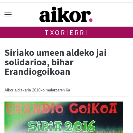
TXORIERRI
Siriako umeen aldeko jai
solidarioa, bihar
Erandiogoikoan
Aikor aldizkaria
2016ko maiatzaren 6a