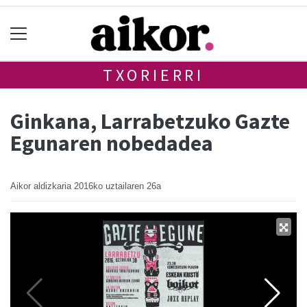
TXORIERRI
Ginkana, Larrabetzuko Gazte
Egunaren nobedadea
Aikor aldizkaria
2016ko uztailaren 26a