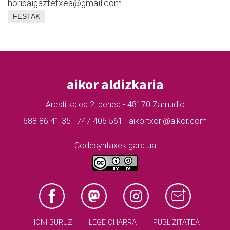
horibaigaztetxea@gmail.com
FESTAK
aikor aldizkaria
Aresti kalea 2, behea - 48170 Zamudio
688 86 41 35 · 747 406 561 · aikortxori@aikor.com
Codesyntaxek garatua
HONI BURUZ
LEGE OHARRA
PUBLIZITATEA