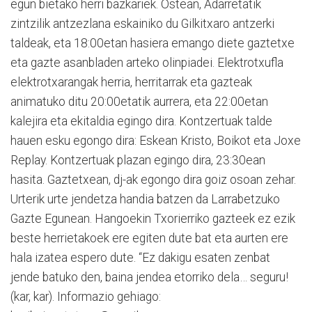
egun bietako herri bazkariek. Ostean, Adarretatik
zintzilik antzezlana eskainiko du Gilkitxaro antzerki
taldeak, eta 18:00etan hasiera emango diete gaztetxe
eta gazte asanbladen arteko olinpiadei. Elektrotxufla
elektrotxarangak herria, herritarrak eta gazteak
animatuko ditu 20:00etatik aurrera, eta 22:00etan
kalejira eta ekitaldia egingo dira. Kontzertuak talde
hauen esku egongo dira: Eskean Kristo, Boikot eta Joxe
Replay. Kontzertuak plazan egingo dira, 23:30ean
hasita. Gaztetxean, dj-ak egongo dira goiz osoan zehar.
Urterik urte jendetza handia batzen da Larrabetzuko
Gazte Egunean. Hangoekin Txorierriko gazteek ez ezik
beste herrietakoek ere egiten dute bat eta aurten ere
hala izatea espero dute. “Ez dakigu esaten zenbat
jende batuko den, baina jendea etorriko dela… seguru!
(kar, kar). Informazio gehiago: