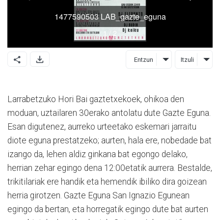
Entzun
Itzuli
Larrabetzuko Hori Bai gaztetxekoek, ohikoa den
moduan, uztailaren 30erako antolatu dute Gazte Eguna.
Esan digutenez, aurreko urteetako eskemari jarraitu
diote eguna prestatzeko; aurten, hala ere, nobedade bat
izango da, lehen aldiz ginkana bat egongo delako,
herrian zehar egingo dena 12:00etatik aurrera. Bestalde,
trikitilariak ere handik eta hemendik ibiliko dira goizean
herria girotzen. Gazte Eguna San Ignazio Egunean
egingo da bertan, eta horregatik egingo dute bat aurten