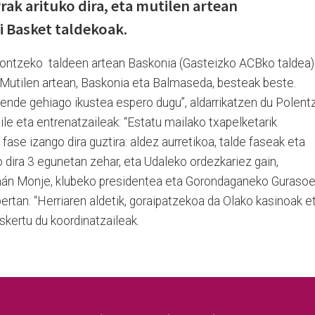
rak arituko dira, eta mutilen artean
i Basket taldekoak.
ontzeko taldeen artean Baskonia (Gasteizko ACBko taldea)
 Mutilen artean, Baskonia eta Balmaseda, besteak beste.
 jende gehiago ikustea espero dugu”, aldarrikatzen du Polentz
aile eta entrenatzaileak: “Estatu mailako txapelketarik
fase izango dira guztira: aldez aurretikoa, talde faseak eta
ko dira 3 egunetan zehar, eta Udaleko ordezkariez gain,
mán Monje, klubeko presidentea eta Gorondaganeko Guraso
bertan. “Herriaren aldetik, goraipatzekoa da Olako kasinoak e
skertu du koordinatzaileak.