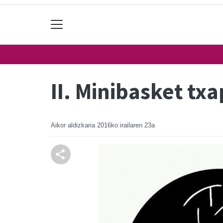
II. Minibasket tx
Aikor aldizkaria
2016ko irailaren 23a