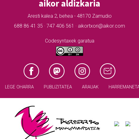
aikor aldizkaria
Aresti kalea 2, behea - 48170 Zamudio
688 86 41 35 · 747 406 561 · aikortxori@aikor.com
Codesyntaxek garatua
LEGE OHARRA
PUBLIZITATEA
ARAUAK
HARREMANET