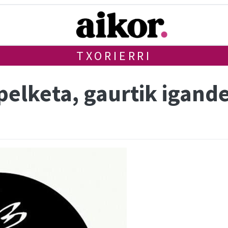
TXORIERRI
apelketa, gaurtik igand