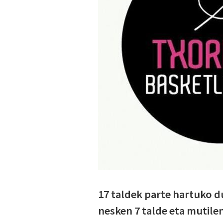
17 taldek parte hartuko d
nesken 7 talde eta mutil