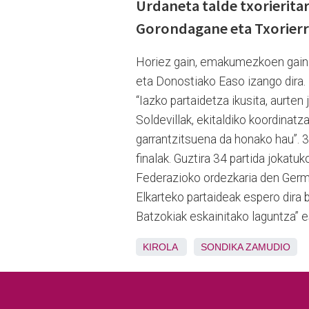
Urdaneta talde txorieritar
Gorondagane eta Txorierr
Horiez gain, emakumezkoen gain
eta Donostiako Easo izango dira.
“Iazko partaidetza ikusita, aurten
Soldevillak, ekitaldiko koordinatz
garrantzitsuena da honako hau”. 3 
finalak. Guztira 34 partida jokatu
Federazioko ordezkaria den Ger
Elkarteko partaideak espero dira 
Batzokiak eskainitako laguntza” e
KIROLA
SONDIKA
ZAMUDIO