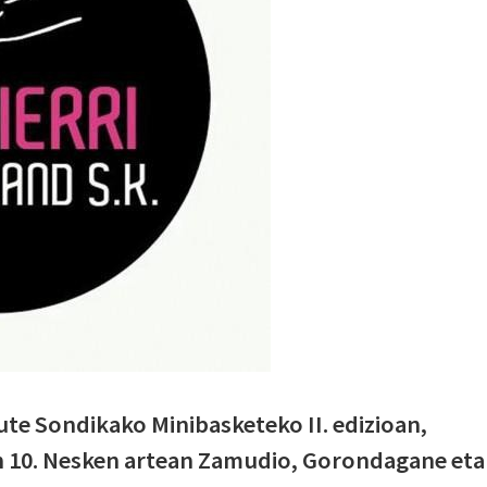
ute Sondikako Minibasketeko II. edizioan,
en 10. Nesken artean Zamudio, Gorondagane eta