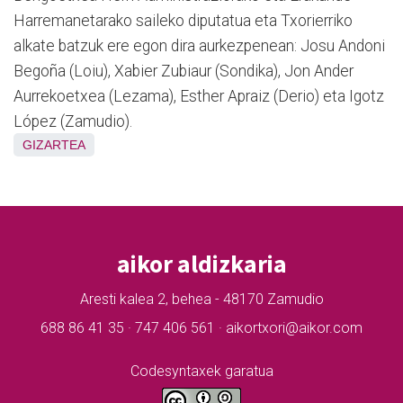
Harremanetarako saileko diputatua eta Txorierriko
alkate batzuk ere egon dira aurkezpenean: Josu Andoni
Begoña (Loiu), Xabier Zubiaur (Sondika), Jon Ander
Aurrekoetxea (Lezama), Esther Apraiz (Derio) eta Igotz
López (Zamudio).
GIZARTEA
aikor aldizkaria
Aresti kalea 2, behea - 48170 Zamudio
688 86 41 35 · 747 406 561 · aikortxori@aikor.com
Codesyntaxek garatua