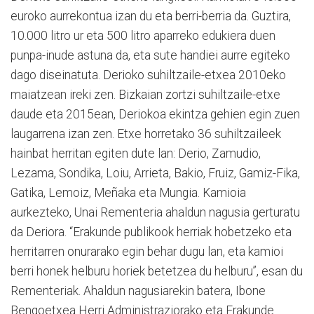
euroko aurrekontua izan du eta berri-berria da. Guztira,
10.000 litro ur eta 500 litro aparreko edukiera duen
punpa-inude astuna da, eta sute handiei aurre egiteko
dago diseinatuta. Derioko suhiltzaile-etxea 2010eko
maiatzean ireki zen. Bizkaian zortzi suhiltzaile-etxe
daude eta 2015ean, Deriokoa ekintza gehien egin zuen
laugarrena izan zen. Etxe horretako 36 suhiltzaileek
hainbat herritan egiten dute lan: Derio, Zamudio,
Lezama, Sondika, Loiu, Arrieta, Bakio, Fruiz, Gamiz-Fika,
Gatika, Lemoiz, Meñaka eta Mungia. Kamioia
aurkezteko, Unai Rementeria ahaldun nagusia gerturatu
da Deriora. “Erakunde publikook herriak hobetzeko eta
herritarren onurarako egin behar dugu lan, eta kamioi
berri honek helburu horiek betetzea du helburu”, esan du
Rementeriak. Ahaldun nagusiarekin batera, Ibone
Bengoetxea Herri Administraziorako eta Erakunde