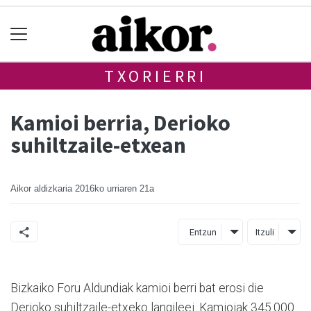
TXORIERRI
Kamioi berria, Derioko
suhiltzaile-etxean
Aikor aldizkaria
2016ko urriaren 21a
Entzun
Itzuli
Bizkaiko Foru Aldundiak kamioi berri bat erosi die
Derioko suhiltzaile-etxeko langileei. Kamioiak 345.000