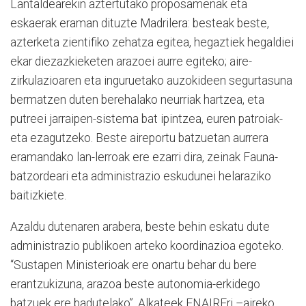
Lantaldearekin aztertutako proposamenak eta
eskaerak eraman dituzte Madrilera: besteak beste,
azterketa zientifiko zehatza egitea, hegaztiek hegaldiei
ekar diezazkieketen arazoei aurre egiteko; aire-
zirkulazioaren eta inguruetako auzokideen segurtasuna
bermatzen duten berehalako neurriak hartzea, eta
putreei jarraipen-sistema bat ipintzea, euren patroiak-
eta ezagutzeko. Beste aireportu batzuetan aurrera
eramandako lan-lerroak ere ezarri dira, zeinak Fauna-
batzordeari eta administrazio eskudunei helaraziko
baitizkiete.
Azaldu dutenaren arabera, beste behin eskatu dute
administrazio publikoen arteko koordinazioa egoteko.
“Sustapen Ministerioak ere onartu behar du bere
erantzukizuna, arazoa beste autonomia-erkidego
batzuek ere badutelako”. Alkateek ENAIREri –aireko