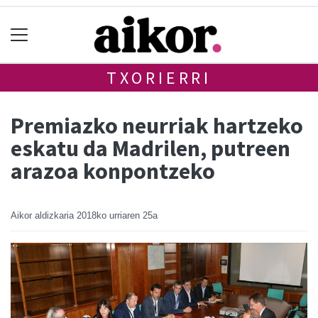
TXORIERRI
Premiazko neurriak hartzeko
eskatu da Madrilen, putreen
arazoa konpontzeko
Aikor aldizkaria
2018ko urriaren 25a