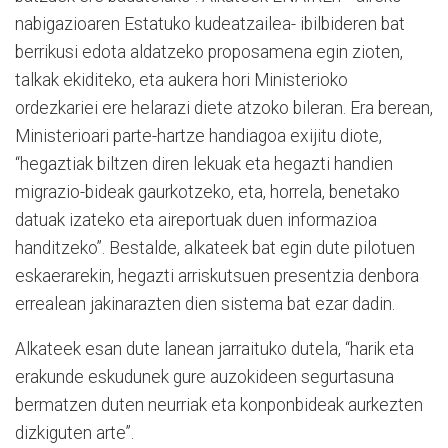
nabigazioaren Estatuko kudeatzailea- ibilbideren bat
berrikusi edota aldatzeko proposamena egin zioten,
talkak ekiditeko, eta aukera hori Ministerioko
ordezkariei ere helarazi diete atzoko bileran. Era berean,
Ministerioari parte-hartze handiagoa exijitu diote,
“hegaztiak biltzen diren lekuak eta hegazti handien
migrazio-bideak gaurkotzeko, eta, horrela, benetako
datuak izateko eta aireportuak duen informazioa
handitzeko”. Bestalde, alkateek bat egin dute pilotuen
eskaerarekin, hegazti arriskutsuen presentzia denbora
errealean jakinarazten dien sistema bat ezar dadin.
Alkateek esan dute lanean jarraituko dutela, “harik eta
erakunde eskudunek gure auzokideen segurtasuna
bermatzen duten neurriak eta konponbideak aurkezten
dizkiguten arte”.