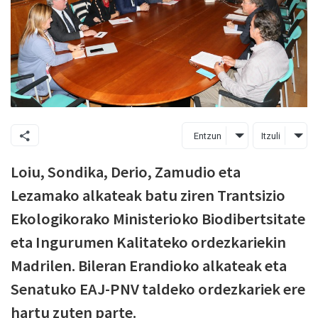
Entzun
Itzuli
Loiu, Sondika, Derio, Zamudio eta
Lezamako alkateak batu ziren Trantsizio
Ekologikorako Ministerioko Biodibertsitate
eta Ingurumen Kalitateko ordezkariekin
Madrilen. Bileran Erandioko alkateak eta
Senatuko EAJ-PNV taldeko ordezkariek ere
hartu zuten parte.