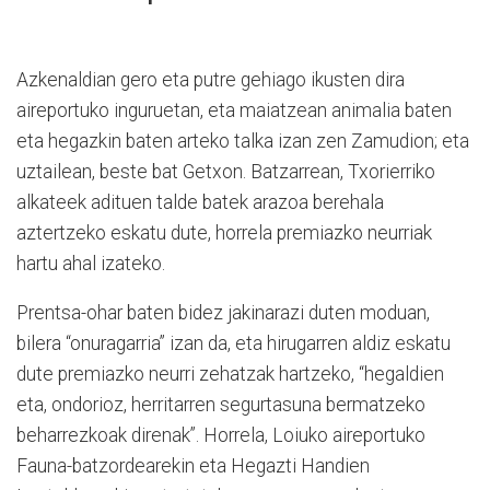
Azkenaldian gero eta putre gehiago ikusten dira
aireportuko inguruetan, eta maiatzean animalia baten
eta hegazkin baten arteko talka izan zen Zamudion; eta
uztailean, beste bat Getxon. Batzarrean, Txorierriko
alkateek adituen talde batek arazoa berehala
aztertzeko eskatu dute, horrela premiazko neurriak
hartu ahal izateko.
Prentsa-ohar baten bidez jakinarazi duten moduan,
bilera “onuragarria” izan da, eta hirugarren aldiz eskatu
dute premiazko neurri zehatzak hartzeko, “hegaldien
eta, ondorioz, herritarren segurtasuna bermatzeko
beharrezkoak direnak”. Horrela, Loiuko aireportuko
Fauna-batzordearekin eta Hegazti Handien