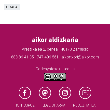
UDALA
aikor aldizkaria
Aresti kalea 2, behea - 48170 Zamudio
688 86 41 35 · 747 406 561 · aikortxori@aikor.com
Codesyntaxek garatua
HONI BURUZ
LEGE OHARRA
PUBLIZITATEA