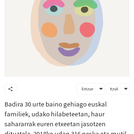
Entzun
Itzuli
Badira 30 urte baino gehiago euskal
familiek, udako hilabeteetan, haur
sahararrak euren etxeetan jasotzen
dituztela. 2018ko udan 316 neska eta mutil