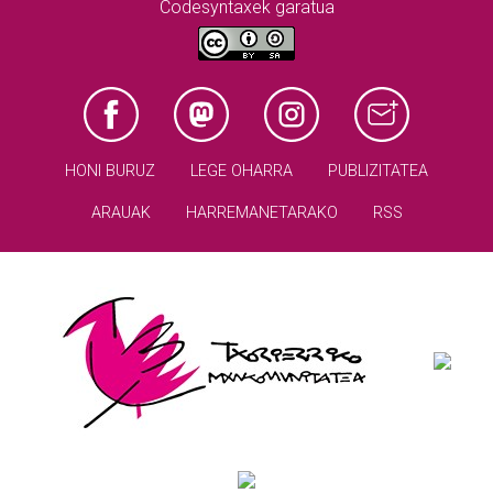
Codesyntaxek garatua
HONI BURUZ
LEGE OHARRA
PUBLIZITATEA
ARAUAK
HARREMANETARAKO
RSS