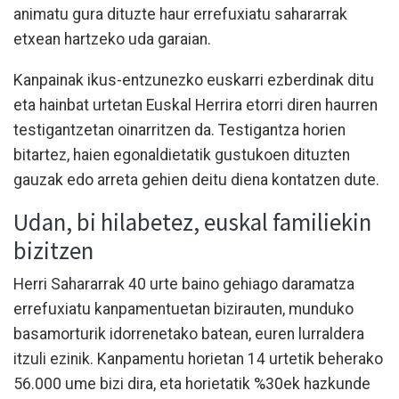
animatu gura dituzte haur errefuxiatu sahararrak
etxean hartzeko uda garaian.
Kanpainak ikus-entzunezko euskarri ezberdinak ditu
eta hainbat urtetan Euskal Herrira etorri diren haurren
testigantzetan oinarritzen da. Testigantza horien
bitartez, haien egonaldietatik gustukoen dituzten
gauzak edo arreta gehien deitu diena kontatzen dute.
Udan, bi hilabetez, euskal familiekin
bizitzen
Herri Sahararrak 40 urte baino gehiago daramatza
errefuxiatu kanpamentuetan bizirauten, munduko
basamorturik idorrenetako batean, euren lurraldera
itzuli ezinik. Kanpamentu horietan 14 urtetik beherako
56.000 ume bizi dira, eta horietatik %30ek hazkunde