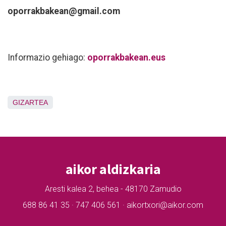
oporrakbakean@gmail.com
Informazio gehiago:
oporrakbakean.eus
GIZARTEA
aikor aldizkaria
Aresti kalea 2, behea - 48170 Zamudio
688 86 41 35 · 747 406 561 · aikortxori@aikor.com