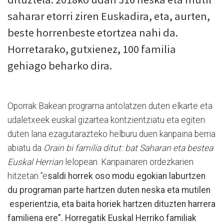
saharar etorri ziren Euskadira, eta, aurten,
beste horrenbeste etortzea nahi da.
Horretarako, gutxienez, 100 familia
gehiago beharko dira.
Oporrak Bakean programa antolatzen duten elkarte eta
udaletxeek euskal gizartea kontzientziatu eta egiten
duten lana ezagutarazteko helburu duen kanpaina berria
abiatu da
Orain bi familia ditut: bat Saharan eta bestea
Euskal Herrian
lelopean. Kanpainaren ordezkarien
hitzetan "e
saldi horrek oso modu egokian laburtzen
du programan parte hartzen duten neska eta mutilen
esperientzia, eta baita horiek hartzen dituzten harrera
familiena ere". Horregatik Euskal Herriko familiak