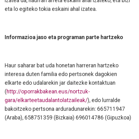
izatea da, haurrari arreta eskaini ahal izateko, eta bizi
eta lo egiteko tokia eskaini ahal izatea.
Informazioa jaso eta programan parte hartzeko
Haur saharar bat uda honetan harreran hartzeko
interesa duten familia edo pertsonek dagokien
elkarte edo udalarekin jar daitezke kontaktuan
(
http://oporrakbakean.eus/nortzuk-
gara/elkarteetaudalantolatzaileak/
), edo lurralde
bakoitzeko pertsona arduradunarekin: 665711947
(Araba),
658751359 (Bizkaia)
696014786 (Gipuzkoa)