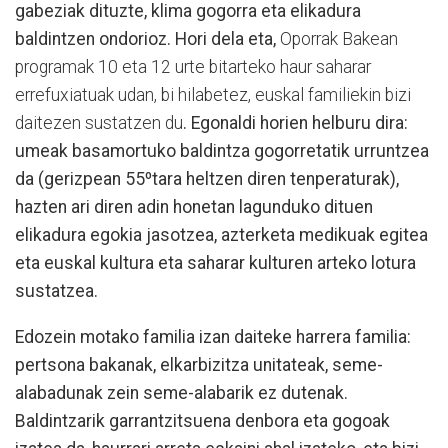
gabeziak dituzte, klima gogorra eta elikadura
baldintzen ondorioz. Hori dela eta,
Oporrak Bakean
programak 10 eta 12 urte bitarteko haur saharar
errefuxiatuak udan, bi hilabetez, euskal familiekin bizi
daitezen sustatzen du
. Egonaldi horien helburu dira:
umeak basamortuko baldintza gogorretatik urruntzea
da (gerizpean 55ºtara heltzen diren tenperaturak),
hazten ari diren adin honetan lagunduko dituen
elikadura egokia jasotzea, azterketa medikuak egitea
eta euskal kultura eta saharar kulturen arteko lotura
sustatzea.
Edozein motako familia izan daiteke harrera familia:
pertsona bakanak, elkarbizitza unitateak, seme-
alabadunak zein seme-alabarik ez dutenak.
Baldintzarik garrantzitsuena denbora eta gogoak