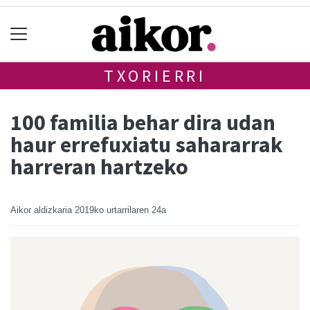
TXORIERRI
100 familia behar dira udan
haur errefuxiatu sahararrak
harreran hartzeko
Aikor aldizkaria
2019ko urtarrilaren 24a