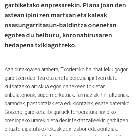
garbiketako enpresarekin. Plana joan den
astean ipini zen martxan eta kaleak
osasungarritasun-baldintza onenetan
egotea du helburu, koronabirusaren
hedapena txikiagotzeko.
Azaldutakoaren arabera, Txorierriko hainbat leku gogor
garbitzen dabiltza eta arreta berezia ipintzen dute
kutsatzeko arriskua egon daitekeen tokietan:
anbulatorioak, supermerkatuak, farmaziak, hiri-altzariak,
barandak, postontziak eta edukiontziak, esate baterako.
Goizero, garbiketa-ibilgailuek tenperatura handiko
presiopeko urarekin eta desinfektatzaileekin garbitzen
dituzte aipatutako lekuak zein zabor-edukiontziak;