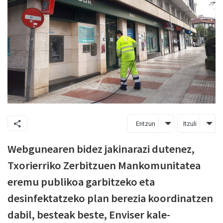
Entzun
Itzuli
Webgunearen bidez jakinarazi dutenez,
Txorierriko Zerbitzuen Mankomunitatea
eremu publikoa garbitzeko eta
desinfektatzeko plan berezia koordinatzen
dabil, besteak beste, Enviser kale-