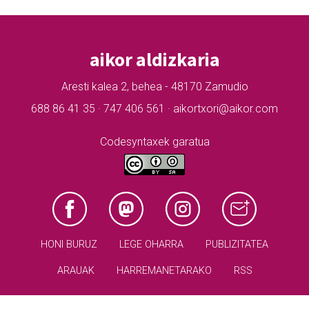
aikor aldizkaria
Aresti kalea 2, behea - 48170 Zamudio
688 86 41 35 · 747 406 561 · aikortxori@aikor.com
Codesyntaxek garatua
HONI BURUZ
LEGE OHARRA
PUBLIZITATEA
ARAUAK
HARREMANETARAKO
RSS