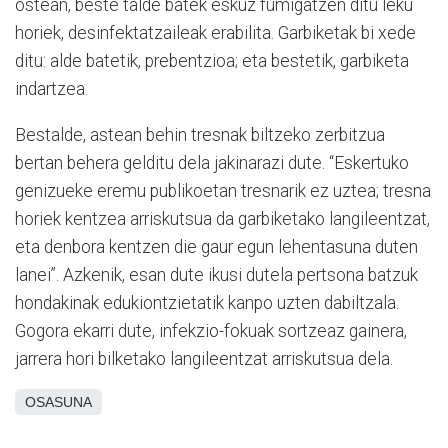
ostean, beste talde batek eskuz fumigatzen ditu leku
horiek, desinfektatzaileak erabilita. Garbiketak bi xede
ditu: alde batetik, prebentzioa; eta bestetik, garbiketa
indartzea.
Bestalde, astean behin tresnak biltzeko zerbitzua
bertan behera gelditu dela jakinarazi dute. “Eskertuko
genizueke eremu publikoetan tresnarik ez uztea; tresna
horiek kentzea arriskutsua da garbiketako langileentzat,
eta denbora kentzen die gaur egun lehentasuna duten
lanei”. Azkenik, esan dute ikusi dutela pertsona batzuk
hondakinak edukiontzietatik kanpo uzten dabiltzala.
Gogora ekarri dute, infekzio-fokuak sortzeaz gainera,
jarrera hori bilketako langileentzat arriskutsua dela.
OSASUNA