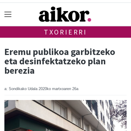
TXORIERRI
Eremu publikoa garbitzeko
eta desinfektatzeko plan
berezia
a: Sondikako Udala
2020ko martxoaren 26a