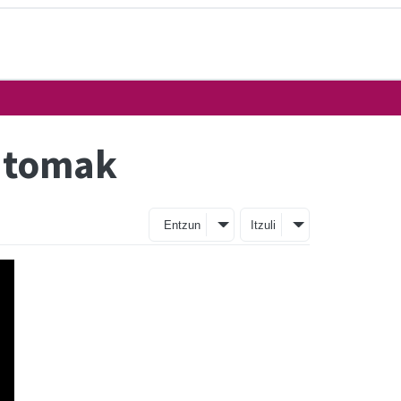
intomak
Entzun
Itzuli