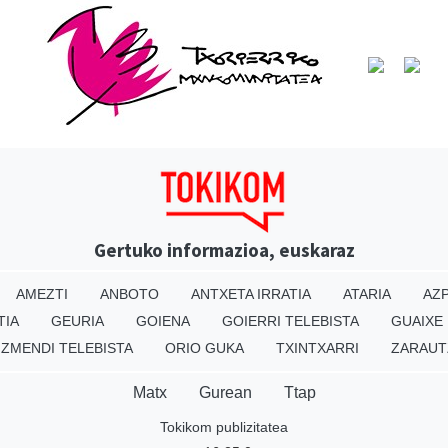
Gertuko informazioa, euskaraz
AMEZTI
ANBOTO
ANTXETA IRRATIA
ATARIA
AZP
TIA
GEURIA
GOIENA
GOIERRI TELEBISTA
GUAIXE
IZMENDI TELEBISTA
ORIO GUKA
TXINTXARRI
ZARAUT
Matx
Gurean
Ttap
Tokikom publizitatea