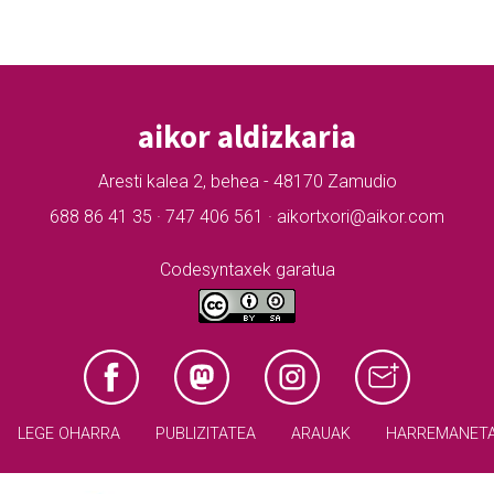
aikor aldizkaria
Aresti kalea 2, behea - 48170 Zamudio
688 86 41 35 · 747 406 561 · aikortxori@aikor.com
Codesyntaxek garatua
LEGE OHARRA
PUBLIZITATEA
ARAUAK
HARREMANET