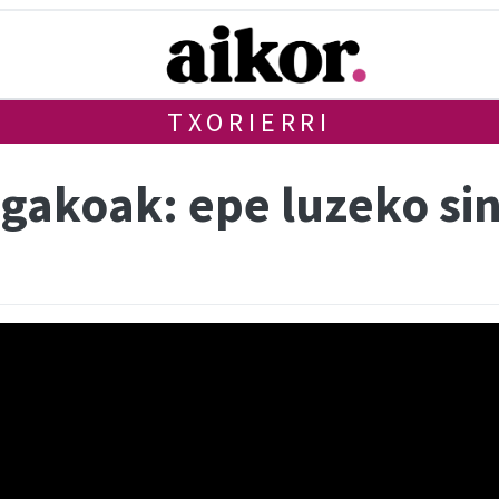
TXORIERRI
gakoak: epe luzeko s