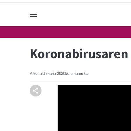
Koronabirusaren 
Aikor aldizkaria
2020ko urriaren 6a