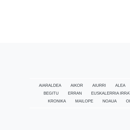
AIARALDEA
AIKOR
AIURRI
ALEA
BEGITU
ERRAN
EUSKALERRIA IRRA
KRONIKA
MAILOPE
NOAUA
O