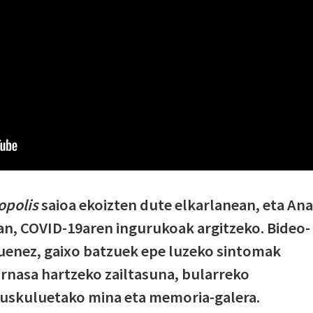
opolis
saioa ekoizten dute elkarlanean, eta Ana
an, COVID-19aren ingurukoak argitzeko. Bideo-
duenez, gaixo batzuek epe luzeko sintomak
arnasa hartzeko zailtasuna, bularreko
muskuluetako mina eta memoria-galera.