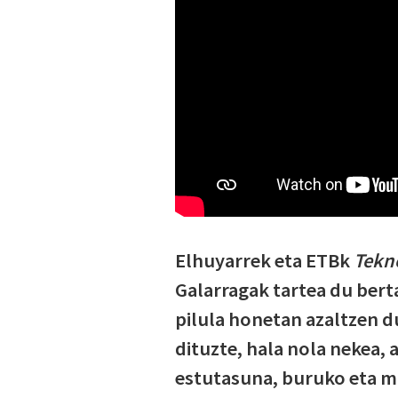
Elhuyarrek eta ETBk
Tekn
Galarragak tartea du bert
pilula honetan azaltzen 
dituzte, hala nola nekea, 
estutasuna, buruko eta 