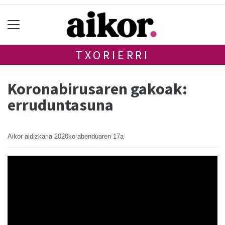
TXORIERRI
Koronabirusaren gakoak:
erruduntasuna
Aikor aldizkaria
2020ko abenduaren 17a