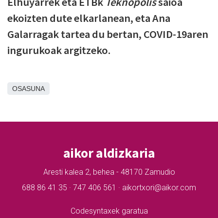
Elhuyarrek eta ETBk
Teknopolis
saioa
ekoizten dute elkarlanean, eta Ana
Galarragak tartea du bertan, COVID-19aren
ingurukoak argitzeko.
OSASUNA
aikor aldizkaria
Aresti kalea 2, behea - 48170 Zamudio
688 86 41 35 · 747 406 561 · aikortxori@aikor.com
Codesyntaxek garatua