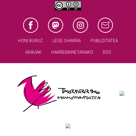
HONI BURUZ
LEGE OHARRA
PUBLIZITATEA
ARAUAK
HARREMANETARAKO
RSS