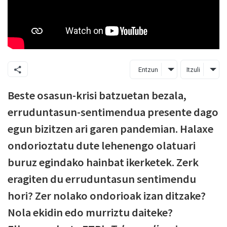
Entzun
Itzuli
Beste osasun-krisi batzuetan bezala,
erruduntasun-sentimendua presente dago
egun bizitzen ari garen pandemian. Halaxe
ondorioztatu dute lehenengo olatuari
buruz egindako hainbat ikerketek. Zerk
eragiten du erruduntasun sentimendu
hori? Zer nolako ondorioak izan ditzake?
Nola ekidin edo murriztu daiteke?