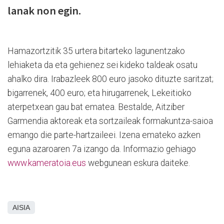
lanak non egin.
Hamazortzitik 35 urtera bitarteko lagunentzako
lehiaketa da eta gehienez sei kideko taldeak osatu
ahalko dira. Irabazleek 800 euro jasoko dituzte saritzat;
bigarrenek, 400 euro; eta hirugarrenek, Lekeitioko
aterpetxean gau bat ematea. Bestalde, Aitziber
Garmendia aktoreak eta sortzaileak formakuntza-saioa
emango die parte-hartzaileei. Izena emateko azken
eguna azaroaren 7a izango da. Informazio gehiago
www.kameratoia.eus
webgunean eskura daiteke.
AISIA