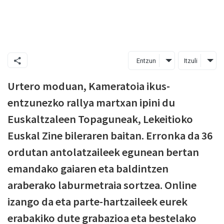
Entzun
Itzuli
Urtero moduan, Kameratoia ikus-
entzunezko rallya martxan ipini du
Euskaltzaleen Topaguneak, Lekeitioko
Euskal Zine bileraren baitan. Erronka da 36
ordutan antolatzaileek egunean bertan
emandako gaiaren eta baldintzen
araberako laburmetraia sortzea. Online
izango da eta parte-hartzaileek eurek
erabakiko dute grabazioa eta bestelako