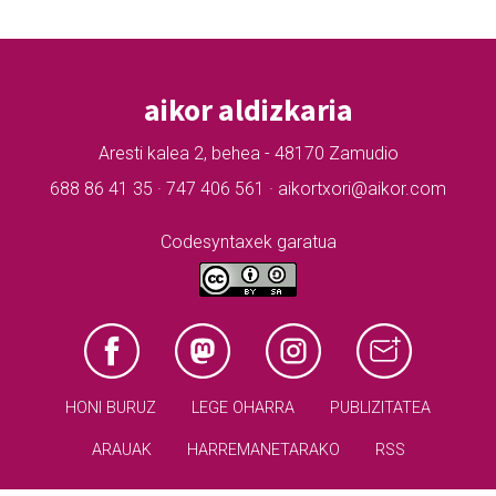
aikor aldizkaria
Aresti kalea 2, behea - 48170 Zamudio
688 86 41 35 · 747 406 561 · aikortxori@aikor.com
Codesyntaxek garatua
HONI BURUZ
LEGE OHARRA
PUBLIZITATEA
ARAUAK
HARREMANETARAKO
RSS