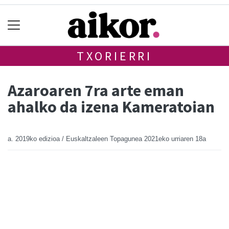
TXORIERRI
Azaroaren 7ra arte eman
ahalko da izena Kameratoian
a. 2019ko edizioa / Euskaltzaleen Topagunea
2021eko urriaren 18a