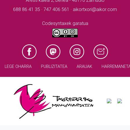
Aresti kalea 2, behea - 48170 Zamudio
688 86 41 35 · 747 406 561 · aikortxori@aikor.com
Codesyntaxek garatua
LEGE OHARRA
PUBLIZITATEA
ARAUAK
HARREMANET