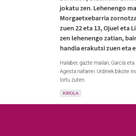
jokatu zen. Lehenengo ma
Morgaetxebarria zornotzar
zuen 22 eta 13, Ojuel eta 
zen lehenengo zatian, bai
handia erakutsi zuen eta e
Halaber, gazte mailan, García eta
Agesta nafarrei. Urdinek bikote i
lortu zuten.
KIROLA