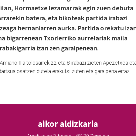
ilan, Hormaetxe lezamarrak egin zuen debuta
rarekin batera, eta bikoteak partida irabazi
Lizeaga hernaniarren aurka. Partida orekatu iza
na bigarrenean Txorierriko aurrelariak maila
rabakigarria izan zen garaipenean.
 Amiano II.a tolosarrek 22 eta 8 irabazi zieten Apezetxea et
ndartsua osatzen dutela erakutsi zuten eta garaipena erraz
aikor aldizkaria