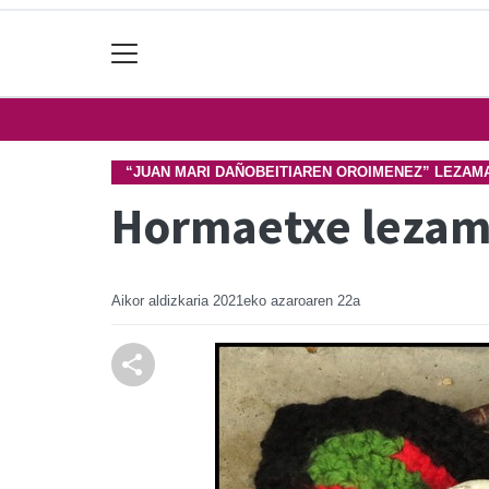
“JUAN MARI DAÑOBEITIAREN OROIMENEZ” LEZA
Hormaetxe lezama
Aikor aldizkaria
2021eko azaroaren 22a