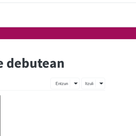
e debutean
Entzun
Itzuli