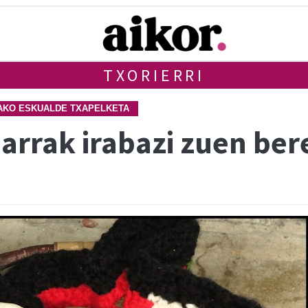
TXORIERRI
MAKO ESKUALDE TXAPELKETA
rrak irabazi zuen ber