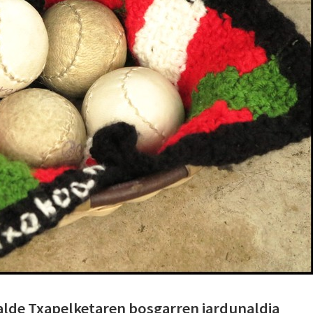
lde Txapelketaren bosgarren jardunaldia