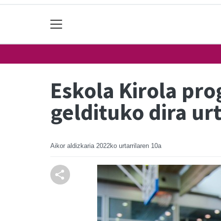
Eskola Kirola pr
geldituko dira urt
Aikor aldizkaria
2022ko urtarrilaren 10a