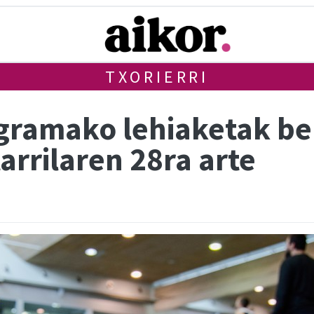
TXORIERRI
ogramako lehiaketak b
arrilaren 28ra arte