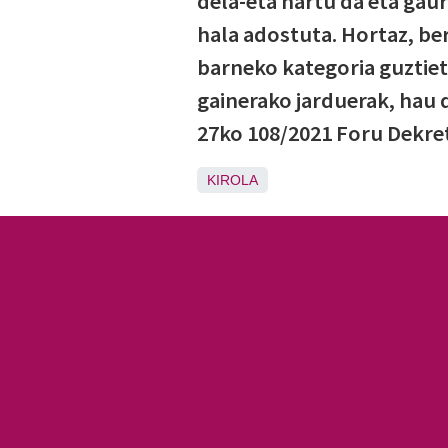
dela-eta hartu da eta gaur
hala adostuta. Hortaz, be
barneko kategoria guztiet
gainerako jarduerak, hau d
27ko 108/2021 Foru Dekret
KIROLA