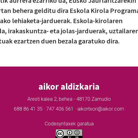
tik aurrera ezarriko da, Eusko Jaurlaritzarekin
rtan behera gelditu dira Eskola Kirola Program
ako lehiaketa-jarduerak. Eskola-kirolaren
a, irakaskuntza- eta jolas-jarduerak, uztailare
uak ezartzen duen bezala garatuko dira.
aikor aldizkaria
Aresti kalea 2, behea - 48170 Zamudio
688 86 41 35 · 747 406 561 · aikortxori@aikor.com
Codesyntaxek garatua