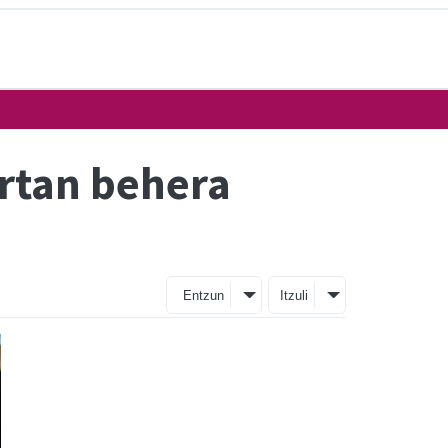
ertan behera
Entzun
Itzuli