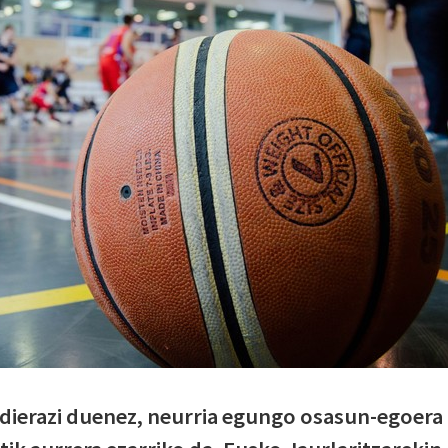
adierazi duenez, neurria egungo osasun-egoera