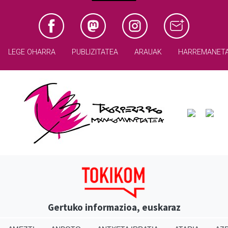
LEGE OHARRA
PUBLIZITATEA
ARAUAK
HARREMANET
Gertuko informazioa, euskaraz