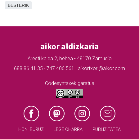
BESTERIK
aikor aldizkaria
Aresti kalea 2, behea - 48170 Zamudio
688 86 41 35 · 747 406 561 · aikortxori@aikor.com
Codesyntaxek garatua
HONI BURUZ
LEGE OHARRA
PUBLIZITATEA