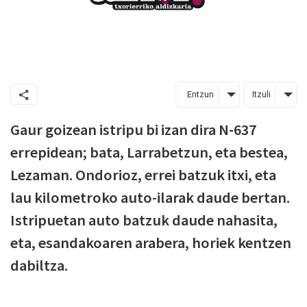
Entzun
Itzuli
Gaur goizean istripu bi izan dira N-637
errepidean; bata, Larrabetzun, eta bestea,
Lezaman. Ondorioz, errei batzuk itxi, eta
lau kilometroko auto-ilarak daude bertan.
Istripuetan auto batzuk daude nahasita,
eta, esandakoaren arabera, horiek kentzen
dabiltza.