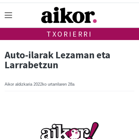
TXORIERRI
Auto-ilarak Lezaman eta
Larrabetzun
Aikor aldizkaria
2022ko urtarrilaren 28a