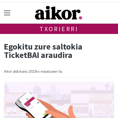
TXORIERRI
Egokitu zure saltokia
TicketBAI araudira
Aikor aldizkaria
2022ko maiatzaren 5a