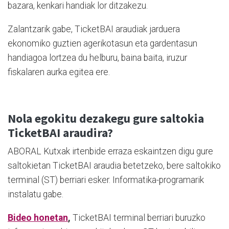
bazara, kenkari handiak lor ditzakezu.
Zalantzarik gabe, TicketBAI araudiak jarduera
ekonomiko guztien agerikotasun eta gardentasun
handiagoa lortzea du helburu, baina baita, iruzur
fiskalaren aurka egitea ere.
Nola egokitu dezakegu gure saltokia
TicketBAI araudira?
ABORAL Kutxak irtenbide erraza eskaintzen digu gure
saltokietan TicketBAI araudia betetzeko, bere saltokiko
terminal (ST) berriari esker. Informatika-programarik
instalatu gabe.
Bideo honetan
,
TicketBAI terminal berriari buruzko