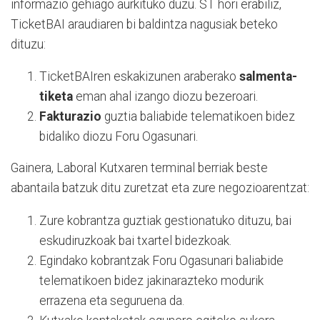
informazio gehiago aurkituko duzu. ST hori erabiliz,
TicketBAI araudiaren bi baldintza nagusiak beteko
dituzu:
TicketBAIren eskakizunen araberako
salmenta-
tiketa
eman ahal izango diozu bezeroari.
Fakturazio
guztia baliabide telematikoen bidez
bidaliko diozu Foru Ogasunari.
Gainera, Laboral Kutxaren terminal berriak beste
abantaila batzuk ditu zuretzat eta zure negozioarentzat:
Zure kobrantza guztiak gestionatuko dituzu, bai
eskudiruzkoak bai txartel bidezkoak.
Egindako kobrantzak Foru Ogasunari baliabide
telematikoen bidez jakinarazteko modurik
errazena eta seguruena da.