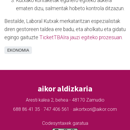
Kutxako kontaketak egunero egiteko aukera
ematen dizu, salmentak hobeto kontrola ditzazun.
Bestalde, Laboral Kutxak merkataritzan espezialistak
diren gestoreen taldea ere badu, eta aholkatu eta gidatu
egingo gaituzte
TicketTBAIra jauzi egiteko prozesuan
.
EKONOMIA
aikor aldizkaria
Aresti kalea 2, behea - 48170 Zamudio
688 86 41 35 · 747 406 561 · aikortxori@aikor.com
Codesyntaxek garatua