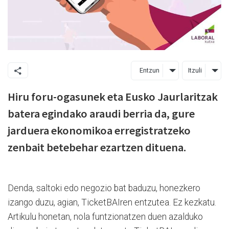
Entzun
Itzuli
Hiru foru-ogasunek eta Eusko Jaurlaritzak
batera egindako araudi berria da, gure
jarduera ekonomikoa erregistratzeko
zenbait betebehar ezartzen dituena.
Denda, saltoki edo negozio bat baduzu, honezkero
izango duzu, agian, TicketBAIren entzutea. Ez kezkatu.
Artikulu honetan, nola funtzionatzen duen azalduko