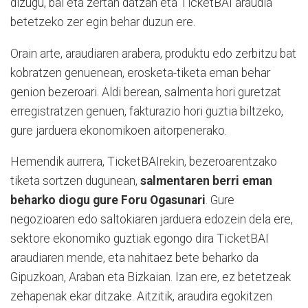
dizugu, bai eta zertan datzan eta TicketBAI araudia
betetzeko zer egin behar duzun ere.
Orain arte, araudiaren arabera, produktu edo zerbitzu bat
kobratzen genuenean, erosketa-tiketa eman behar
genion bezeroari. Aldi berean, salmenta hori guretzat
erregistratzen genuen, fakturazio hori guztia biltzeko,
gure jarduera ekonomikoen aitorpenerako.
Hemendik aurrera, TicketBAIrekin, bezeroarentzako
tiketa sortzen dugunean,
salmentaren berri eman
beharko diogu gure Foru Ogasunari
. Gure
negozioaren edo saltokiaren jarduera edozein dela ere,
sektore ekonomiko guztiak egongo dira TicketBAI
araudiaren mende, eta nahitaez bete beharko da
Gipuzkoan, Araban eta Bizkaian. Izan ere, ez betetzeak
zehapenak ekar ditzake. Aitzitik, araudira egokitzen