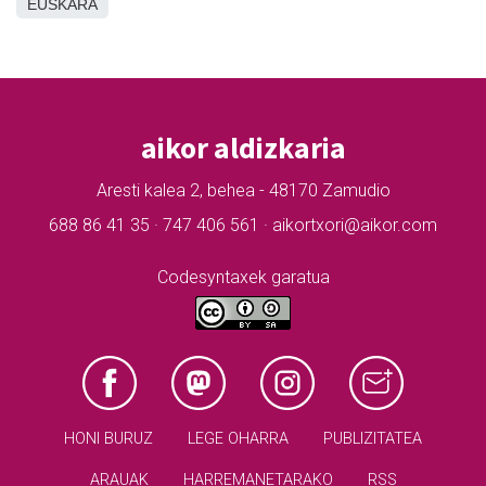
EUSKARA
aikor aldizkaria
Aresti kalea 2, behea - 48170 Zamudio
688 86 41 35 · 747 406 561 · aikortxori@aikor.com
Codesyntaxek garatua
HONI BURUZ
LEGE OHARRA
PUBLIZITATEA
ARAUAK
HARREMANETARAKO
RSS