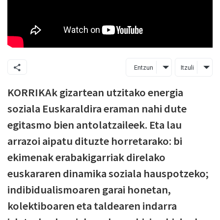
Entzun
Itzuli
KORRIKAk gizartean utzitako energia
soziala Euskaraldira eraman nahi dute
egitasmo bien antolatzaileek. Eta lau
arrazoi aipatu dituzte horretarako: bi
ekimenak erabakigarriak direlako
euskararen dinamika soziala hauspotzeko;
indibidualismoaren garai honetan,
kolektiboaren eta taldearen indarra