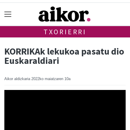
TXORIERRI
KORRIKAk lekukoa pasatu dio
Euskaraldiari
Aikor aldizkaria
2022ko maiatzaren 10a