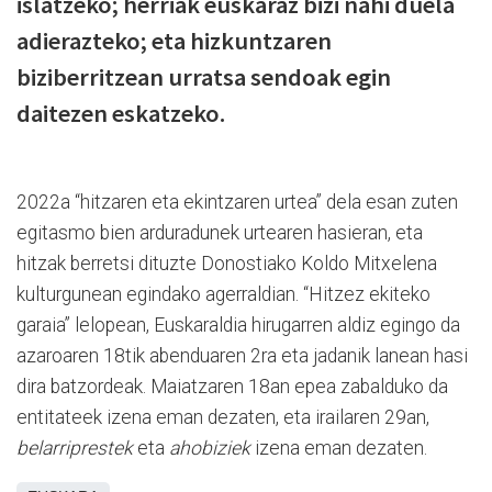
islatzeko; herriak euskaraz bizi nahi duela
adierazteko; eta hizkuntzaren
biziberritzean urratsa sendoak egin
daitezen eskatzeko.
2022a “hitzaren eta ekintzaren urtea” dela esan zuten
egitasmo bien arduradunek urtearen hasieran, eta
hitzak berretsi dituzte Donostiako Koldo Mitxelena
kulturgunean egindako agerraldian. “Hitzez ekiteko
garaia” lelopean, Euskaraldia hirugarren aldiz egingo da
azaroaren 18tik abenduaren 2ra eta jadanik lanean hasi
dira batzordeak. Maiatzaren 18an epea zabalduko da
entitateek izena eman dezaten, eta irailaren 29an,
belarriprestek
eta
ahobiziek
izena eman dezaten.