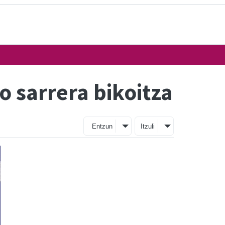
o sarrera bikoitza
Entzun
Itzuli