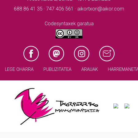
688 86 41 35 · 747 406 561 · aikortxori@aikor.com
Codesyntaxek garatua
LEGE OHARRA
PUBLIZITATEA
ARAUAK
HARREMANET