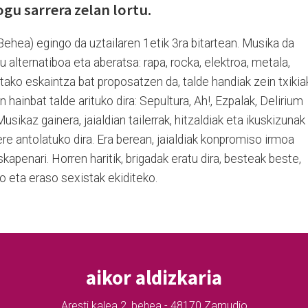
ogu sarrera zelan lortu.
Behea) egingo da uztailaren 1etik 3ra bitartean. Musika da
 alternatiboa eta aberatsa: rapa, rocka, elektroa, metala,
tako eskaintza bat proposatzen da, talde handiak zein txikia
ainbat talde arituko dira: Sepultura, Ah!, Ezpalak, Delirium
sikaz gainera, jaialdian tailerrak, hitzaldiak eta ikuskizunak
) ere antolatuko dira. Era berean, jaialdiak konpromiso irmoa
skapenari. Horren haritik, brigadak eratu dira, besteak beste,
 eta eraso sexistak ekiditeko.
aikor aldizkaria
Aresti kalea 2, behea - 48170 Zamudio