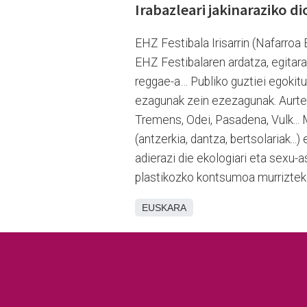
Irabazleari jakinaraziko di
EHZ Festibala Irisarrin (Nafarroa 
EHZ Festibalaren ardatza, egitarau
reggae-a… Publiko guztiei egokitu
ezagunak zein ezezagunak. Aurten h
Tremens, Odei, Pasadena, Vulk... Mu
(antzerkia, dantza, bertsolariak...
adierazi die ekologiari eta sexu-a
plastikozko kontsumoa murrizteko
EUSKARA