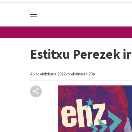
Estitxu Perezek i
Aikor aldizkaria
2022ko ekainaren 20a