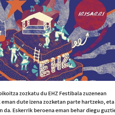
 bikoitza zozkatu du EHZ Festibala zuzenean
 eman dute izena zozketan parte hartzeko, eta
an da. Eskerrik beroena eman behar diegu guztie