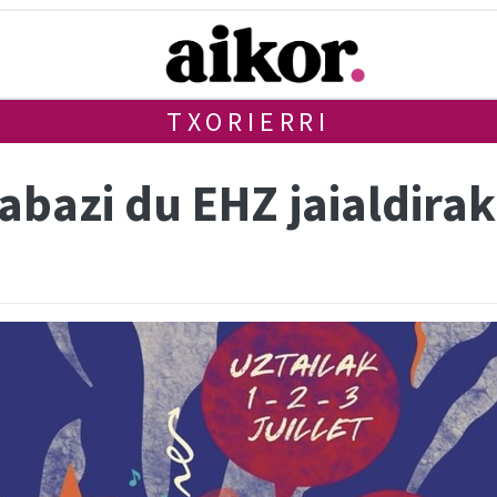
TXORIERRI
rabazi du EHZ jaialdirak