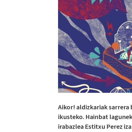
Aikor! aldizkariak sarrera
ikusteko. Hainbat lagunek
irabazlea Estitxu Perez iz