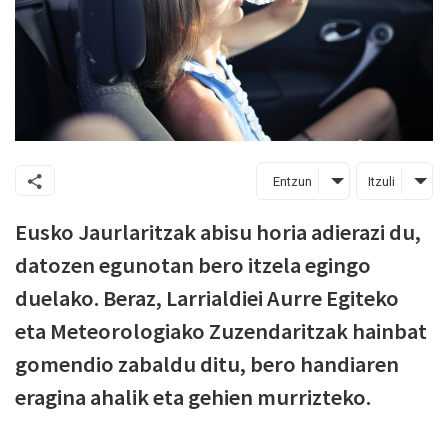
Entzun
Itzuli
Eusko Jaurlaritzak abisu horia adierazi du,
datozen egunotan bero itzela egingo
duelako. Beraz, Larrialdiei Aurre Egiteko
eta Meteorologiako Zuzendaritzak hainbat
gomendio zabaldu ditu, bero handiaren
eragina ahalik eta gehien murrizteko.