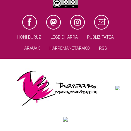
HONI BURUZ
LEGE OHARRA
PUBLIZITATEA
ARAUAK
HARREMANETARAKO
RSS