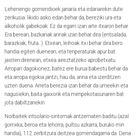
Lehenengo gomendioek janaria eta edariarekin dute
zerikusia: likido asko edan behar da, bereziki ura eta
alkoholik gabekoak. Ez da egarri izan arte itxaron behar.
Era berean, bazkariak arinak izan behar dira (entsalada,
barazkiak, fruta...). Etxean, leihoak itxi behar dira bero
handia egiten duenean; eta tenperaturak apur bat
jaisten direnean, etxea aireztatzeko aprobetxatu.
Arropari dagokionez, batez ere burua babestu behar da
eta arropa egokia jantzi, hau da, arina eta izerditzen
uzten duena. Arreta berezia izan behar da umeekin eta
nagusiekin, baita gaixorik eta menpekotasunaren bat
jota dabiltzanekin.
Norbaitek intsolario-sintomak antzematen baditu (azal
gorrixka, beroa eta lehorra, pultsu azkarra, buruko min
handia), 112 zerbitzura deitzea gomendagarria da. Dena