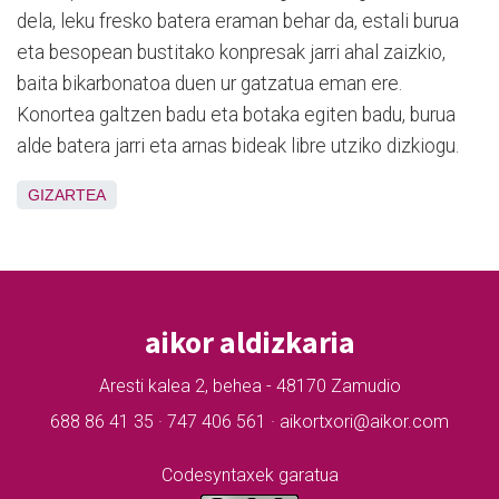
dela, leku fresko batera eraman behar da, estali burua
eta besopean bustitako konpresak jarri ahal zaizkio,
baita bikarbonatoa duen ur gatzatua eman ere.
Konortea galtzen badu eta botaka egiten badu, burua
alde batera jarri eta arnas bideak libre utziko dizkiogu.
GIZARTEA
aikor aldizkaria
Aresti kalea 2, behea - 48170 Zamudio
688 86 41 35 · 747 406 561 · aikortxori@aikor.com
Codesyntaxek garatua