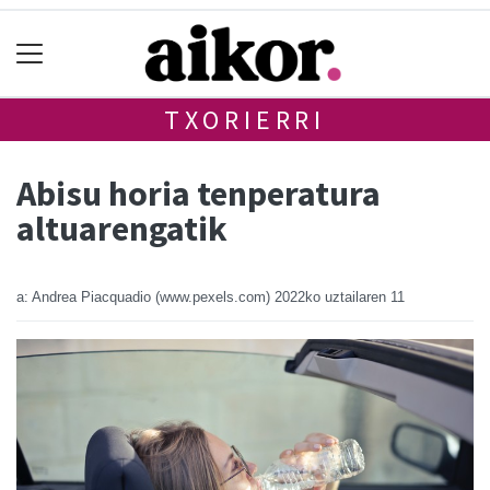
TXORIERRI
Abisu horia tenperatura
altuarengatik
a: Andrea Piacquadio (www.pexels.com)
2022ko uztailaren 11