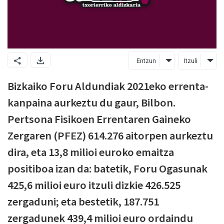
Entzun
Itzuli
Bizkaiko Foru Aldundiak 2021eko errenta-
kanpaina aurkeztu du gaur, Bilbon.
Pertsona Fisikoen Errentaren Gaineko
Zergaren (PFEZ) 614.276 aitorpen aurkeztu
dira, eta 13,8 milioi euroko emaitza
positiboa izan da: batetik, Foru Ogasunak
425,6 milioi euro itzuli dizkie 426.525
zergaduni; eta bestetik, 187.751
zergadunek 439,4 milioi euro ordaindu