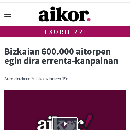
TXORIERRI
Bizkaian 600.000 aitorpen
egin dira errenta-kanpainan
Aikor aldizkaria
2022ko uztailaren 19a