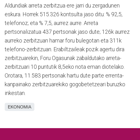
Aldundiak arreta zerbitzua ere jarri du zergadunen
eskura. Horrek 515.326 kontsulta jaso ditu: % 92,5,
telefonoz; eta % 7,5, aurrez aurre. Arreta
pertsonalizatua 437 pertsonak jaso dute; 126k aurrez
aurreko zerbitzuan hamar foru bulegotan eta 311k
telefono-zerbitzuan. Erabiltzaileak pozik agertu dira
zerbitzuarekin, Foru Ogasunak zabaldutako arreta-
zerbitzuari 10 puntutik 8,5eko nota eman diotelako.
Orotara, 11.583 pertsonak hartu dute parte errenta-
kanpainako zerbitzuarekiko gogobetetzeari buruzko
inkestan.
EKONOMIA