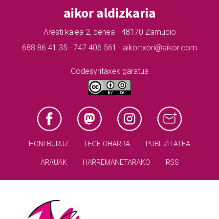
aikor aldizkaria
Aresti kalea 2, behea - 48170 Zamudio
688 86 41 35 · 747 406 561 · aikortxori@aikor.com
Codesyntaxek garatua
HONI BURUZ
LEGE OHARRA
PUBLIZITATEA
ARAUAK
HARREMANETARAKO
RSS