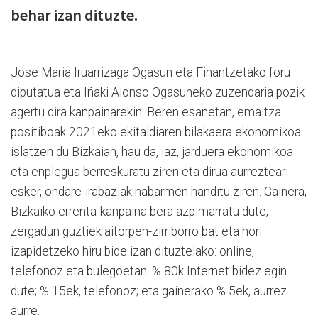
behar izan dituzte.
Jose Maria Iruarrizaga Ogasun eta Finantzetako foru
diputatua eta Iñaki Alonso Ogasuneko zuzendaria pozik
agertu dira kanpainarekin. Beren esanetan, emaitza
positiboak 2021eko ekitaldiaren bilakaera ekonomikoa
islatzen du Bizkaian, hau da, iaz, jarduera ekonomikoa
eta enplegua berreskuratu ziren eta dirua aurrezteari
esker, ondare-irabaziak nabarmen handitu ziren. Gainera,
Bizkaiko errenta-kanpaina bera azpimarratu dute,
zergadun guztiek aitorpen-zirriborro bat eta hori
izapidetzeko hiru bide izan dituztelako: online,
telefonoz eta bulegoetan. % 80k Internet bidez egin
dute; % 15ek, telefonoz; eta gainerako % 5ek, aurrez
aurre.