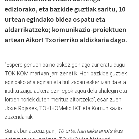
ediziorako, eta bazkide guztiak saritu, 10
urtean egindako bidea ospatu eta
aldarrikatzeko; komunikazio-proiektuen
artean Aikor! Txorierriko aldizkaria dago.
“Espero genuen baino askoz gehiago aurreratu dugu
TOKIKOM martxan jarri zenetik. Hori bazkide guztiek
egindako ahaleginari eta bultzadari esker izan da eta
iruditu zaigu aukera ezin egokiagoa dela ahalegin eta
lorpen horiek duten meritua aitortzeko”, esan zuen
Joxe Rojasek, TOKIKOMeko IKT eta Komunikazio
zuzendariak.
Sariak banatzeaz gain,
10 urte, hamaika ahots
ikus-