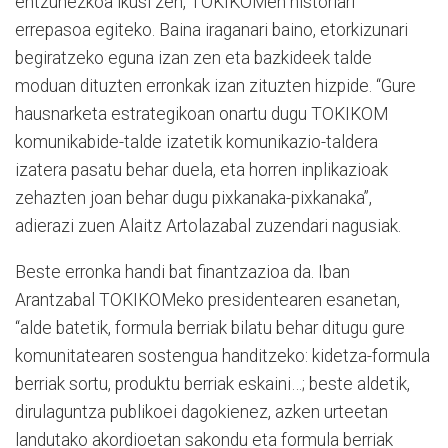
entzunezkoa ikusi zen, TOKIKOMen historiari
errepasoa egiteko. Baina iraganari baino, etorkizunari
begiratzeko eguna izan zen eta bazkideek talde
moduan dituzten erronkak izan zituzten hizpide. “Gure
hausnarketa estrategikoan onartu dugu TOKIKOM
komunikabide-talde izatetik komunikazio-taldera
izatera pasatu behar duela, eta horren inplikazioak
zehazten joan behar dugu pixkanaka-pixkanaka”,
adierazi zuen Alaitz Artolazabal zuzendari nagusiak.
Beste erronka handi bat finantzazioa da. Iban
Arantzabal TOKIKOMeko presidentearen esanetan,
“alde batetik, formula berriak bilatu behar ditugu gure
komunitatearen sostengua handitzeko: kidetza-formula
berriak sortu, produktu berriak eskaini…; beste aldetik,
dirulaguntza publikoei dagokienez, azken urteetan
landutako akordioetan sakondu eta formula berriak