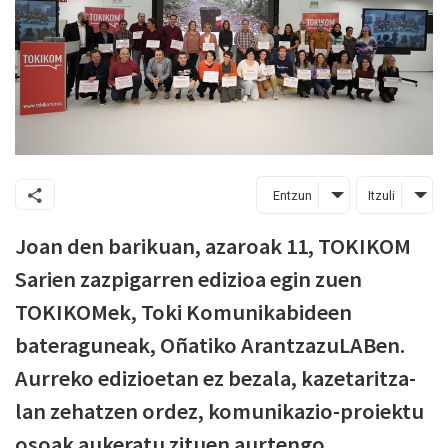
Entzun
Itzuli
Joan den barikuan, azaroak 11, TOKIKOM
Sarien zazpigarren edizioa egin zuen
TOKIKOMek, Toki Komunikabideen
bateraguneak, Oñatiko ArantzazuLABen.
Aurreko edizioetan ez bezala, kazetaritza-
lan zehatzen ordez, komunikazio-proiektu
osoak aukeratu zituen aurtengo