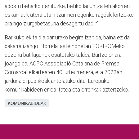
adostu beharko genituzke, betiko laguntza lehiakorren
eskamatik atera eta hitzarmen egonkorragoak lortzeko,
oraingo ziurgabetasuna desagertu dadin”.
Barikuko ekitaldia barrurako begira izan da, baina ez da
bakarra izango. Horrela, aste honetan TOKIKOMeko
dozena bat lagunek osatutako taldea Bartzelonara
joango da, ACPC Associació Catalana de Premsa
Comarcal elkartearen 40. urteurrenera, eta 2023an
jardunaldi publikoak antolatuko ditu, Europako
komunikabideen errealitatea eta erronkak aztertzeko.
KOMUNIKABIDEAK