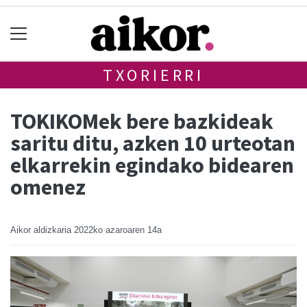
TXORIERRI
TOKIKOMek bere bazkideak
saritu ditu, azken 10 urteotan
elkarrekin egindako bidearen
omenez
Aikor aldizkaria
2022ko azaroaren 14a