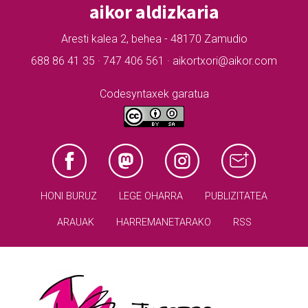
aikor aldizkaria
Aresti kalea 2, behea - 48170 Zamudio
688 86 41 35 · 747 406 561 · aikortxori@aikor.com
Codesyntaxek garatua
HONI BURUZ
LEGE OHARRA
PUBLIZITATEA
ARAUAK
HARREMANETARAKO
RSS