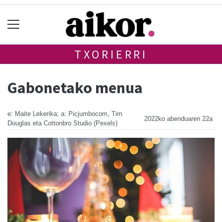
TXORIERRI
Gabonetako menua
e: Maite Lekerika; a: Picjumbocom, Tim
2022ko abenduaren 22a
Douglas eta Cottonbro Studio (Pexels)