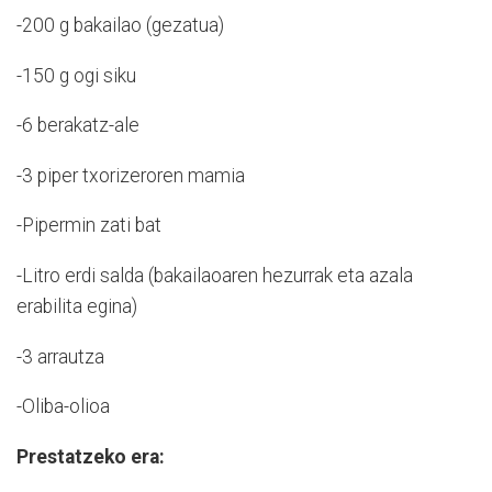
-200 g bakailao (gezatua)
-150 g ogi siku
-6 berakatz-ale
-3 piper txorizeroren mamia
-Pipermin zati bat
-Litro erdi salda (bakailaoaren hezurrak eta azala
erabilita egina)
-3 arrautza
-Oliba-olioa
Prestatzeko era: