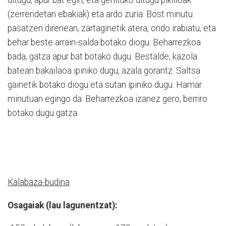
ditugu, apur bat egin, eta gehituko ditugu pikilloak
(zerrendetan ebakiak) eta ardo zuria. Bost minutu
pasatzen direnean, zartaginetik atera, ondo irabiatu, eta
behar beste arrain-salda botako diogu. Beharrezkoa
bada, gatza apur bat botako dugu. Bestalde, kazola
batean bakailaoa ipiniko dugu, azala gorantz. Saltsa
gainetik botako diogu eta sutan ipiniko dugu. Hamar
minutuan egingo da. Beharrezkoa izanez gero, berriro
botako dugu gatza.
Kalabaza-budina
Osagaiak (lau lagunentzat):