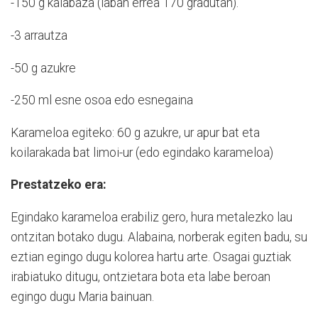
-150 g kalabaza (laban errea 170 gradutan).
-3 arrautza
-50 g azukre
-250 ml esne osoa edo esnegaina
Karameloa egiteko: 60 g azukre, ur apur bat eta
koilarakada bat limoi-ur (edo egindako karameloa)
Prestatzeko era:
Egindako karameloa erabiliz gero, hura metalezko lau
ontzitan botako dugu. Alabaina, norberak egiten badu, su
eztian egingo dugu kolorea hartu arte. Osagai guztiak
irabiatuko ditugu, ontzietara bota eta labe beroan
egingo dugu Maria bainuan.