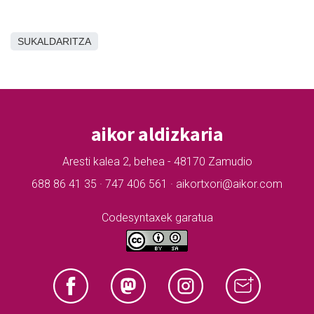
SUKALDARITZA
aikor aldizkaria
Aresti kalea 2, behea - 48170 Zamudio
688 86 41 35 · 747 406 561 · aikortxori@aikor.com
Codesyntaxek garatua