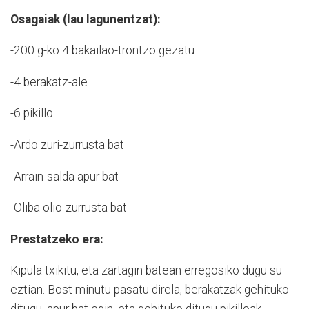
Osagaiak (lau lagunentzat):
-200 g-ko 4 bakailao-trontzo gezatu
-4 berakatz-ale
-6 pikillo
-Ardo zuri-zurrusta bat
-Arrain-salda apur bat
-Oliba olio-zurrusta bat
Prestatzeko era:
Kipula txikitu, eta zartagin batean erregosiko dugu su
eztian. Bost minutu pasatu direla, berakatzak gehituko