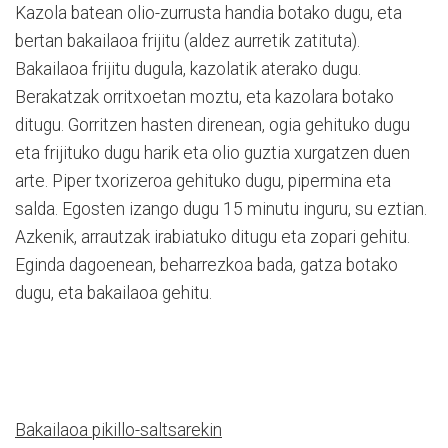
Kazola batean olio-zurrusta handia botako dugu, eta
bertan bakailaoa frijitu (aldez aurretik zatituta).
Bakailaoa frijitu dugula, kazolatik aterako dugu.
Berakatzak orritxoetan moztu, eta kazolara botako
ditugu. Gorritzen hasten direnean, ogia gehituko dugu
eta frijituko dugu harik eta olio guztia xurgatzen duen
arte. Piper txorizeroa gehituko dugu, pipermina eta
salda. Egosten izango dugu 15 minutu inguru, su eztian.
Azkenik, arrautzak irabiatuko ditugu eta zopari gehitu.
Eginda dagoenean, beharrezkoa bada, gatza botako
dugu, eta bakailaoa gehitu.
Bakailaoa pikillo-saltsarekin