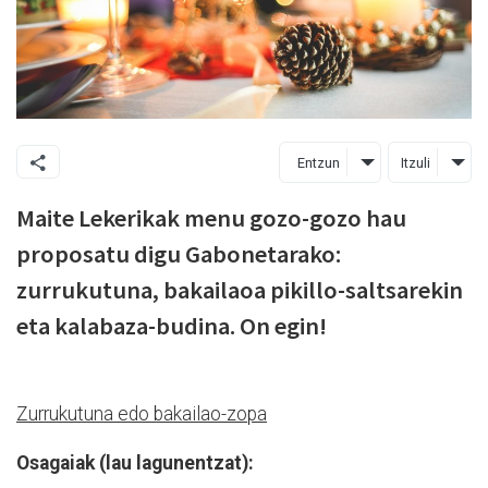
Entzun
Itzuli
Maite Lekerikak menu gozo-gozo hau
proposatu digu Gabonetarako:
zurrukutuna, bakailaoa pikillo-saltsarekin
eta kalabaza-budina. On egin!
Zurrukutuna edo bakailao-zopa
Osagaiak (lau lagunentzat):