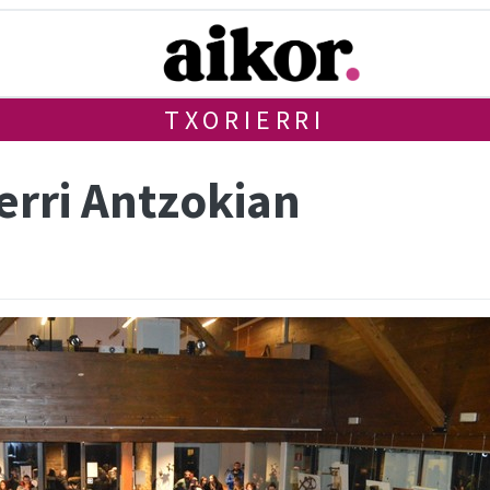
TXORIERRI
erri Antzokian