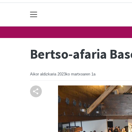
Bertso-afaria Bas
Aikor aldizkaria
2023ko martxoaren 1a