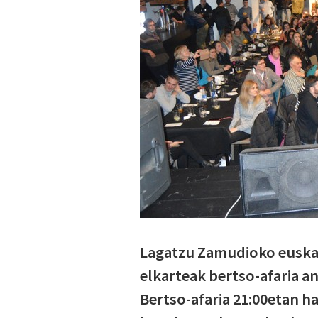
Lagatzu Zamudioko euskar
elkarteak bertso-afaria an
Bertso-afaria 21:00etan h