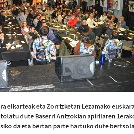
a elkarteak eta Zorrizketan Lezamako euskar
tolatu dute Baserri Antzokian apirilaren 1erak
asiko da eta bertan parte hartuko dute bertsola