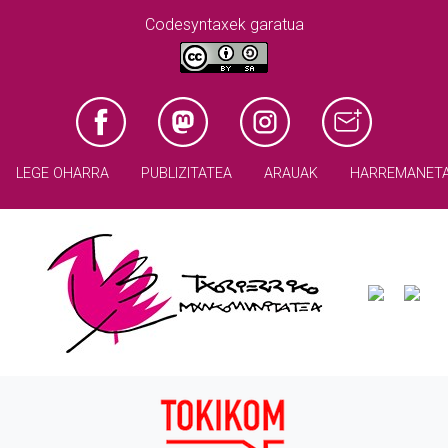
Codesyntaxek garatua
LEGE OHARRA
PUBLIZITATEA
ARAUAK
HARREMANET