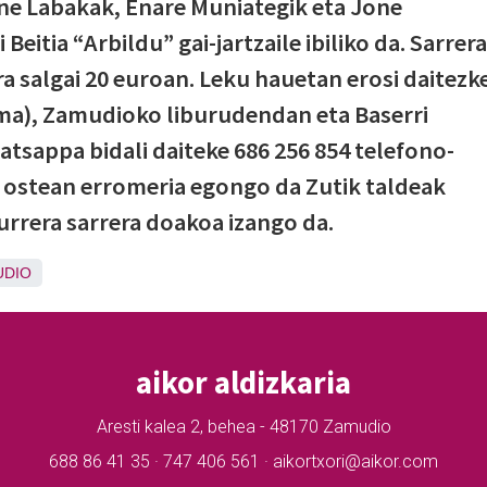
ne Labakak, Enare Muniategik eta Jone
 Beitia “Arbildu” gai-jartzaile ibiliko da. Sarrer
a salgai 20 euroan. Leku hauetan erosi daitezke
ma), Zamudioko liburudendan eta Baserri
atsappa bidali daiteke 686 256 854 telefono-
 ostean erromeria egongo da Zutik taldeak
aurrera sarrera doakoa izango da.
UDIO
aikor aldizkaria
Aresti kalea 2, behea - 48170 Zamudio
688 86 41 35 · 747 406 561 · aikortxori@aikor.com