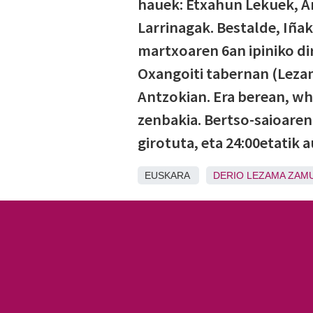
hauek: Etxahun Lekuek, A
Larrinagak. Bestalde, Iñaki
martxoaren 6an ipiniko dir
Oxangoiti tabernan (Leza
Antzokian. Era berean, wh
zenbakia. Bertso-saioaren
girotuta, eta 24:00etatik 
EUSKARA
DERIO
LEZAMA
ZAM