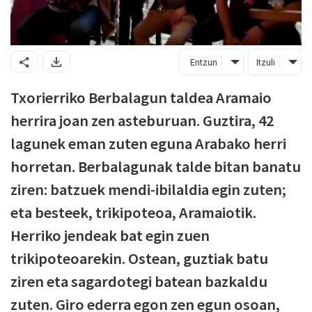
Entzun
Itzuli
Txorierriko Berbalagun taldea Aramaio
herrira joan zen asteburuan. Guztira, 42
lagunek eman zuten eguna Arabako herri
horretan. Berbalagunak talde bitan banatu
ziren: batzuek mendi-ibilaldia egin zuten;
eta besteek, trikipoteoa, Aramaiotik.
Herriko jendeak bat egin zuen
trikipoteoarekin. Ostean, guztiak batu
ziren eta sagardotegi batean bazkaldu
zuten. Giro ederra egon zen egun osoan,