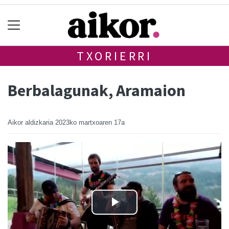
TXORIERRI
Berbalagunak, Aramaion
Aikor aldizkaria
2023ko martxoaren 17a