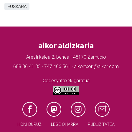
EUSKARA
aikor aldizkaria
Aresti kalea 2, behea - 48170 Zamudio
688 86 41 35 · 747 406 561 · aikortxori@aikor.com
Codesyntaxek garatua
HONI BURUZ
LEGE OHARRA
PUBLIZITATEA