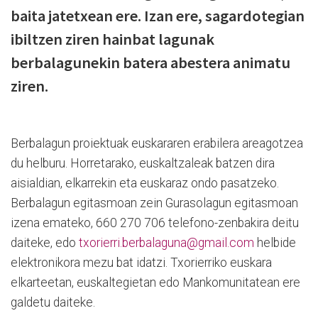
baita jatetxean ere. Izan ere, sagardotegian
ibiltzen ziren hainbat lagunak
berbalagunekin batera abestera animatu
ziren.
Berbalagun proiektuak euskararen erabilera areagotzea
du helburu. Horretarako, euskaltzaleak batzen dira
aisialdian, elkarrekin eta euskaraz ondo pasatzeko.
Berbalagun egitasmoan zein Gurasolagun egitasmoan
izena emateko, 660 270 706 telefono-zenbakira deitu
daiteke, edo
txorierri.berbalaguna@gmail.com
helbide
elektronikora mezu bat idatzi. Txorierriko euskara
elkarteetan, euskaltegietan edo Mankomunitatean ere
galdetu daiteke.