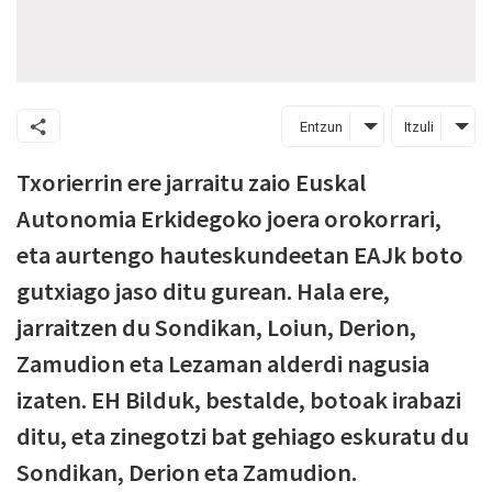
Entzun
Itzuli
Txorierrin ere jarraitu zaio Euskal
Autonomia Erkidegoko joera orokorrari,
eta aurtengo hauteskundeetan EAJk boto
gutxiago jaso ditu gurean. Hala ere,
jarraitzen du Sondikan, Loiun, Derion,
Zamudion eta Lezaman alderdi nagusia
izaten. EH Bilduk, bestalde, botoak irabazi
ditu, eta zinegotzi bat gehiago eskuratu du
Sondikan, Derion eta Zamudion.