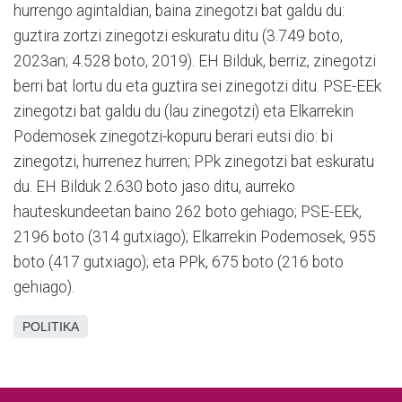
hurrengo agintaldian, baina zinegotzi bat galdu du:
guztira zortzi zinegotzi eskuratu ditu (3.749 boto,
2023an; 4.528 boto, 2019). EH Bilduk, berriz, zinegotzi
berri bat lortu du eta guztira sei zinegotzi ditu. PSE-EEk
zinegotzi bat galdu du (lau zinegotzi) eta Elkarrekin
Podemosek zinegotzi-kopuru berari eutsi dio: bi
zinegotzi, hurrenez hurren; PPk zinegotzi bat eskuratu
du. EH Bilduk 2.630 boto jaso ditu, aurreko
hauteskundeetan baino 262 boto gehiago; PSE-EEk,
2196 boto (314 gutxiago); Elkarrekin Podemosek, 955
boto (417 gutxiago); eta PPk, 675 boto (216 boto
gehiago).
POLITIKA