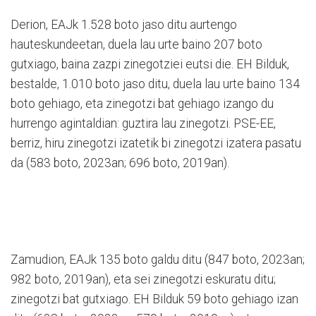
Derion, EAJk 1.528 boto jaso ditu aurtengo
hauteskundeetan, duela lau urte baino 207 boto
gutxiago, baina zazpi zinegotziei eutsi die. EH Bilduk,
bestalde, 1.010 boto jaso ditu, duela lau urte baino 134
boto gehiago, eta zinegotzi bat gehiago izango du
hurrengo agintaldian: guztira lau zinegotzi. PSE-EE,
berriz, hiru zinegotzi izatetik bi zinegotzi izatera pasatu
da (583 boto, 2023an; 696 boto, 2019an).
Zamudion, EAJk 135 boto galdu ditu (847 boto, 2023an;
982 boto, 2019an), eta sei zinegotzi eskuratu ditu;
zinegotzi bat gutxiago. EH Bilduk 59 boto gehiago izan