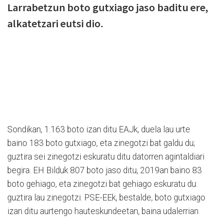
Larrabetzun boto gutxiago jaso baditu ere,
alkatetzari eutsi dio.
Sondikan, 1.163 boto izan ditu EAJk, duela lau urte
baino 183 boto gutxiago, eta zinegotzi bat galdu du;
guztira sei zinegotzi eskuratu ditu datorren agintaldiari
begira. EH Bilduk 807 boto jaso ditu, 2019an baino 83
boto gehiago, eta zinegotzi bat gehiago eskuratu du:
guztira lau zinegotzi. PSE-EEk, bestalde, boto gutxiago
izan ditu aurtengo hauteskundeetan, baina udalerrian