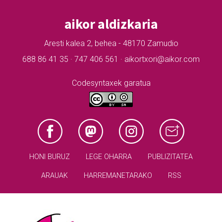
aikor aldizkaria
Aresti kalea 2, behea - 48170 Zamudio
688 86 41 35 · 747 406 561 · aikortxori@aikor.com
Codesyntaxek garatua
HONI BURUZ
LEGE OHARRA
PUBLIZITATEA
ARAUAK
HARREMANETARAKO
RSS