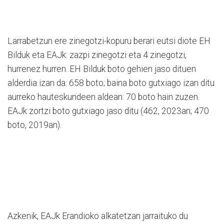
Larrabetzun ere zinegotzi-kopuru berari eutsi diote EH
Bilduk eta EAJk: zazpi zinegotzi eta 4 zinegotzi,
hurrenez hurren. EH Bilduk boto gehien jaso dituen
alderdia izan da: 658 boto; baina boto gutxiago izan ditu
aurreko hauteskundeen aldean: 70 boto hain zuzen.
EAJk zortzi boto gutxiago jaso ditu (462, 2023an; 470
boto, 2019an).
Azkenik, EAJk Erandioko alkatetzan jarraituko du