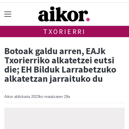
TXORIERRI
Botoak galdu arren, EAJk
Txorierriko alkatetzei eutsi
die; EH Bilduk Larrabetzuko
alkatetzan jarraituko du
Aikor aldizkaria
2023ko maiatzaren 29a