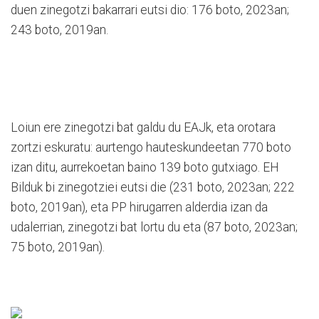
duen zinegotzi bakarrari eutsi dio: 176 boto, 2023an;
243 boto, 2019an.
Loiun ere zinegotzi bat galdu du EAJk, eta orotara
zortzi eskuratu: aurtengo hauteskundeetan 770 boto
izan ditu, aurrekoetan baino 139 boto gutxiago. EH
Bilduk bi zinegotziei eutsi die (231 boto, 2023an; 222
boto, 2019an), eta PP hirugarren alderdia izan da
udalerrian, zinegotzi bat lortu du eta (87 boto, 2023an;
75 boto, 2019an).