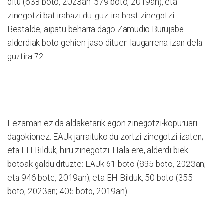
ditu (638 boto, 2023an; 579 boto, 2019an), eta
zinegotzi bat irabazi du: guztira bost zinegotzi.
Bestalde, aipatu beharra dago Zamudio Burujabe
alderdiak boto gehien jaso dituen laugarrena izan dela:
guztira 72.
Lezaman ez da aldaketarik egon zinegotzi-kopuruari
dagokionez: EAJk jarraituko du zortzi zinegotzi izaten;
eta EH Bilduk, hiru zinegotzi. Hala ere, alderdi biek
botoak galdu dituzte: EAJk 61 boto (885 boto, 2023an;
eta 946 boto, 2019an); eta EH Bilduk, 50 boto (355
boto, 2023an; 405 boto, 2019an).