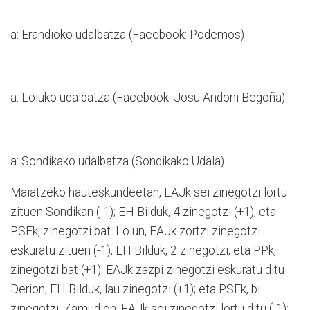
a: Erandioko udalbatza (Facebook: Podemos)
a: Loiuko udalbatza (Facebook: Josu Andoni Begoña)
a: Sondikako udalbatza (Sondikako Udala)
Maiatzeko hauteskundeetan, EAJk sei zinegotzi lortu
zituen Sondikan (-1); EH Bilduk, 4 zinegotzi (+1); eta
PSEk, zinegotzi bat. Loiun, EAJk zortzi zinegotzi
eskuratu zituen (-1); EH Bilduk, 2 zinegotzi; eta PPk,
zinegotzi bat (+1). EAJk zazpi zinegotzi eskuratu ditu
Derion; EH Bilduk, lau zinegotzi (+1); eta PSEk, bi
zinegotzi. Zamudion, EAJk sei zinegotzi lortu ditu (-1);