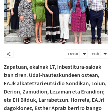
Entzun
Itzuli
Zapatuan, ekainak 17, inbestitura-saioak
izan ziren. Udal-hauteskundeen ostean,
EAJk alkatetzari eutsi dio Sondikan, Loiun,
Derion, Zamudion, Lezaman eta Erandion;
eta EH Bilduk, Larrabetzun. Horrela, EAJri
dagokionez, Esther Apraiz berriro izango