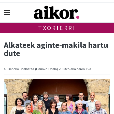
TXORIERRI
Alkateek aginte-makila hartu
dute
a: Derioko udalbatza (Derioko Udala)
2023ko ekainaren 19a