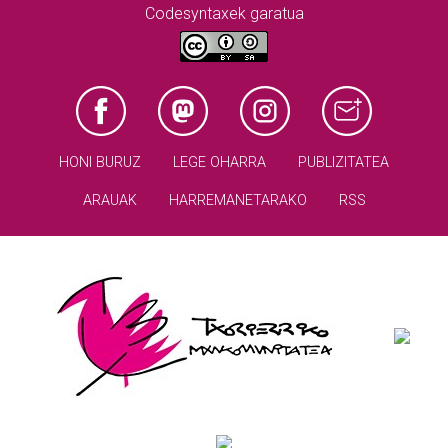
Codesyntaxek garatua
HONI BURUZ
LEGE OHARRA
PUBLIZITATEA
ARAUAK
HARREMANETARAKO
RSS