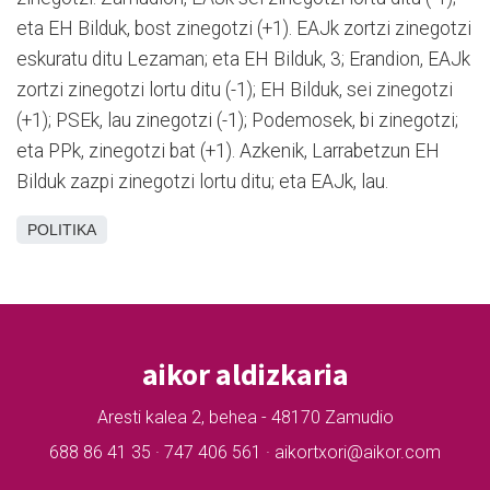
eta EH Bilduk, bost zinegotzi (+1). EAJk zortzi zinegotzi
eskuratu ditu Lezaman; eta EH Bilduk, 3; Erandion, EAJk
zortzi zinegotzi lortu ditu (-1); EH Bilduk, sei zinegotzi
(+1); PSEk, lau zinegotzi (-1); Podemosek, bi zinegotzi;
eta PPk, zinegotzi bat (+1). Azkenik, Larrabetzun EH
Bilduk zazpi zinegotzi lortu ditu; eta EAJk, lau.
POLITIKA
aikor aldizkaria
Aresti kalea 2, behea - 48170 Zamudio
688 86 41 35 · 747 406 561 · aikortxori@aikor.com