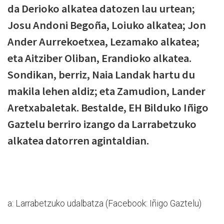
da Derioko alkatea datozen lau urtean;
Josu Andoni Begoña, Loiuko alkatea; Jon
Ander Aurrekoetxea, Lezamako alkatea;
eta Aitziber Oliban, Erandioko alkatea.
Sondikan, berriz, Naia Landak hartu du
makila lehen aldiz; eta Zamudion, Lander
Aretxabaletak. Bestalde, EH Bilduko Iñigo
Gaztelu berriro izango da Larrabetzuko
alkatea datorren agintaldian.
a: Larrabetzuko udalbatza (Facebook: Iñigo Gaztelu)