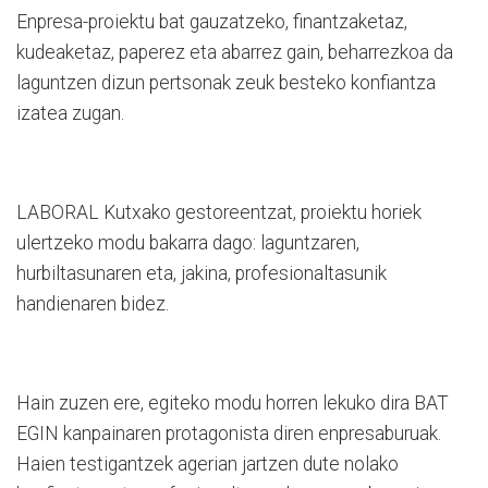
Enpresa-proiektu bat gauzatzeko, finantzaketaz,
kudeaketaz, paperez eta abarrez gain, beharrezkoa da
laguntzen dizun pertsonak zeuk besteko konfiantza
izatea zugan.
LABORAL Kutxako gestoreentzat, proiektu horiek
ulertzeko modu bakarra dago: laguntzaren,
hurbiltasunaren eta, jakina, profesionaltasunik
handienaren bidez.
Hain zuzen ere, egiteko modu horren lekuko dira BAT
EGIN kanpainaren protagonista diren enpresaburuak.
Haien testigantzek agerian jartzen dute nolako