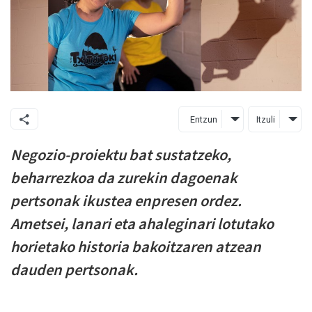
Entzun
Itzuli
Negozio-proiektu bat sustatzeko,
beharrezkoa da zurekin dagoenak
pertsonak ikustea enpresen ordez.
Ametsei, lanari eta ahaleginari lotutako
horietako historia bakoitzaren atzean
dauden pertsonak.