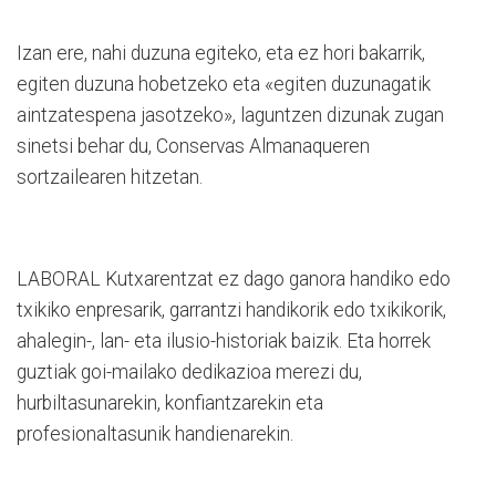
Izan ere, nahi duzuna egiteko, eta ez hori bakarrik,
egiten duzuna hobetzeko eta «egiten duzunagatik
aintzatespena jasotzeko», laguntzen dizunak zugan
sinetsi behar du, Conservas Almanaqueren
sortzailearen hitzetan.
LABORAL Kutxarentzat ez dago ganora handiko edo
txikiko enpresarik, garrantzi handikorik edo txikikorik,
ahalegin-, lan- eta ilusio-historiak baizik. Eta horrek
guztiak goi-mailako dedikazioa merezi du,
hurbiltasunarekin, konfiantzarekin eta
profesionaltasunik handienarekin.