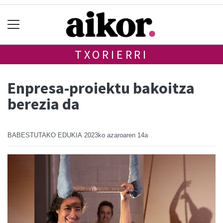
TXORIERRI
Enpresa-proiektu bakoitza
berezia da
BABESTUTAKO EDUKIA
2023ko azaroaren 14a