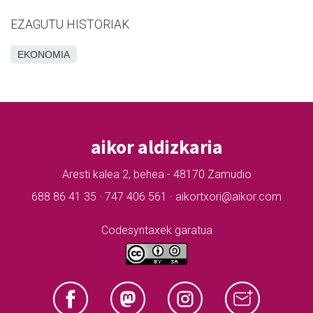
EZAGUTU HISTORIAK
EKONOMIA
aikor aldizkaria
Aresti kalea 2, behea - 48170 Zamudio
688 86 41 35 · 747 406 561 · aikortxori@aikor.com
Codesyntaxek garatua