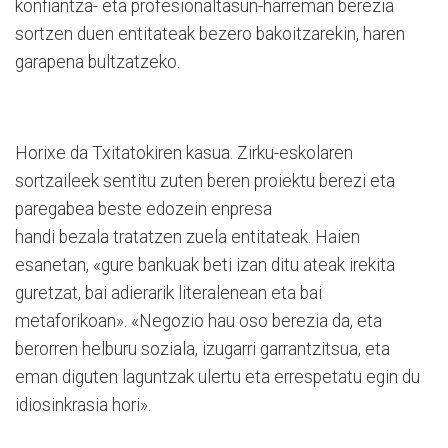
konfiantza- eta profesionaltasun-harreman berezia
sortzen duen entitateak bezero bakoitzarekin, haren
garapena bultzatzeko.
Horixe da Txitatokiren kasua. Zirku-eskolaren
sortzaileek sentitu zuten beren proiektu berezi eta
paregabea beste edozein enpresa
handi bezala tratatzen zuela entitateak. Haien
esanetan, «gure bankuak beti izan ditu ateak irekita
guretzat, bai adierarik literalenean eta bai
metaforikoan». «Negozio hau oso berezia da, eta
berorren helburu soziala, izugarri garrantzitsua, eta
eman diguten laguntzak ulertu eta errespetatu egin du
idiosinkrasia hori».