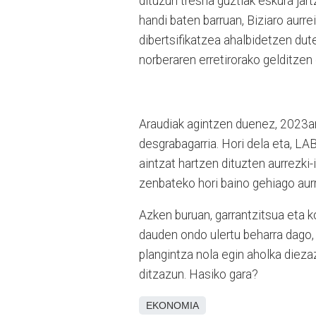
dituzun tresna guztiak eskura ja
handi baten barruan, Biziaro aurr
dibertsifikatzea ahalbidetzen dut
norberaren erretirorako gelditzen
Araudiak agintzen duenez, 2023a
desgrabagarria. Hori dela eta, L
aintzat hartzen dituzten aurrezki-
zenbateko hori baino gehiago aur
Azken buruan, garrantzitsua eta k
dauden ondo ulertu beharra dago,
plangintza nola egin aholka diez
ditzazun. Hasiko gara?
EKONOMIA