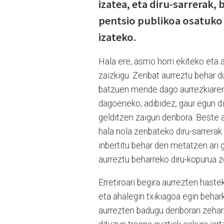
izatea, eta diru-sarrerak, 
pentsio publikoa osatuko d
izateko.
Hala ere, asmo horri ekiteko eta 
zaizkigu. Zenbat aurreztu behar 
batzuen mende dago aurrezkiaren 
dagoeneko; adibidez, gaur egun di
gelditzen zaigun denbora. Beste a
hala nola zenbateko diru-sarrerak
inbertitu behar den metatzen ari g
aurreztu beharreko diru-kopurua z
Erretiroari begira aurrezten haste
eta ahalegin txikiagoa egin beha
aurrezten badugu denboran zehar.