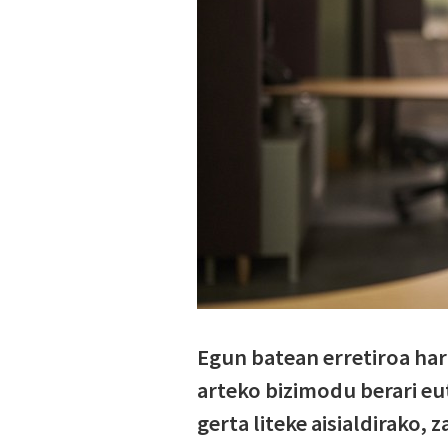
Egun batean erretiroa hart
arteko bizimodu berari eut
gerta liteke aisialdirako,