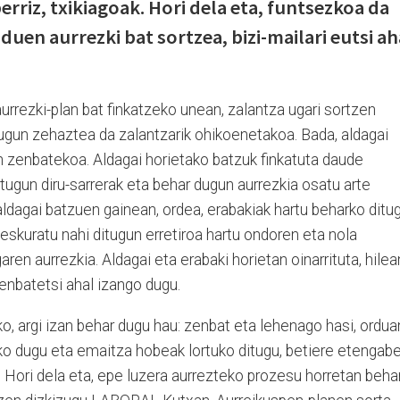
berriz, txikiagoak. Hori dela eta, funtsezkoa da
uen aurrezki bat sortzea, bizi-mailari eutsi ah
aurrezki-plan bat finkatzeko unean, zalantza ugari sortzen
dugun zehaztea da zalantzarik ohikoenetakoa. Bada, aldagai
zenbatekoa. Aldagai horietako batzuk finkatuta daude
tugun diru-sarrerak eta behar dugun aurrezkia osatu arte
ldagai batzuen gainean, ordea, erabakiak hartu beharko ditug
 eskuratu nahi ditugun erretiroa hartu ondoren eta nola
aren aurrezkia. Aldagai eta erabaki horietan oinarrituta, hilea
enbatetsi ahal izango dugu.
ko, argi izan behar dugu hau: zenbat eta lehenago hasi, ordua
rko dugu eta emaitza hobeak lortuko ditugu, betiere etengab
 Hori dela eta, epe luzera aurrezteko prozesu horretan beha