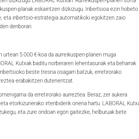
rtzen dizkizugu LABORAL Kutxan. Aurreikuspen-planen sorta
eikuspen-planak eskaintzen dizkizugu. Inbertsioa ezin hobeto
e, eta inbertsio-estrategia automatikoki egokitzen zaio
 den denborari.
n urtean 5.000 €-koa da aurreikuspen-planen muga
ABORAL Kutxak baditu norberaren lehentasunak eta beharrak
inbertsioko beste tresna osagarri batzuk, erretirorako
reztea erabakitzen dutenentzat.
omenigarria da erretirorako aurreztea. Beraz, zer aukera
 eta etorkizunerako irtenbiderik onena hartu. LABORAL Kutx
azukegu, eta zure ondoan egon gaitezke, helburuak bete