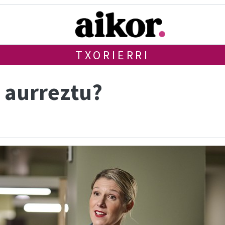
TXORIERRI
o aurreztu?