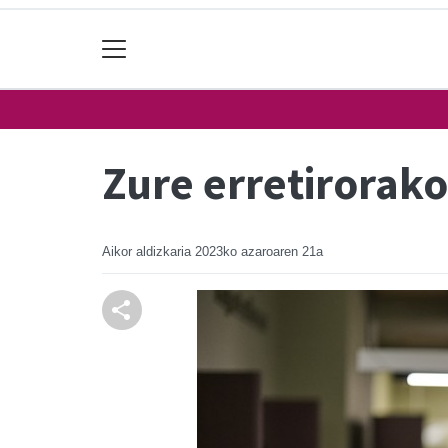
Zure erretirorak
Aikor aldizkaria
2023ko azaroaren 21a