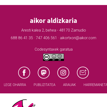
aikor aldizkaria
Aresti kalea 2, behea - 48170 Zamudio
688 86 41 35 · 747 406 561 · aikortxori@aikor.com
Codesyntaxek garatua
LEGE OHARRA
PUBLIZITATEA
ARAUAK
HARREMANET