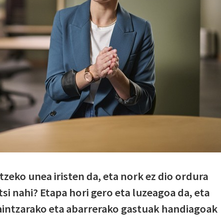
zeko unea iristen da, eta nork ez dio ordura
si nahi? Etapa hori gero eta luzeagoa da, eta
 zaintzarako eta abarrerako gastuak handiagoak