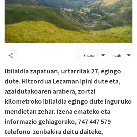
Entzun
Itzuli
Ibilaldia zapatuan, urtarrilak 27, egingo
dute. Hitzordua Lezaman ipini dute eta,
azaldutakoaren arabera, zortzi
kilometroko ibilaldia egingo dute inguruko
mendietan zehar. Izena emateko eta
informazio gehiagorako, 747 447 579
telefono-zenbakira deitu daiteke,