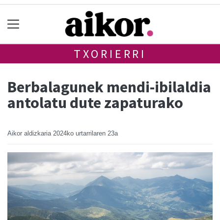
TXORIERRI
Berbalagunek mendi-ibilaldia
antolatu dute zapaturako
Aikor aldizkaria
2024ko urtarrilaren 23a