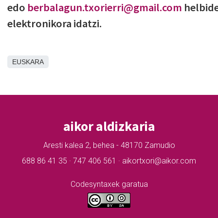
edo
berbalagun.txorierri@gmail.com
helbid
elektronikora idatzi.
EUSKARA
aikor aldizkaria
Aresti kalea 2, behea - 48170 Zamudio
688 86 41 35 · 747 406 561 · aikortxori@aikor.com
Codesyntaxek garatua