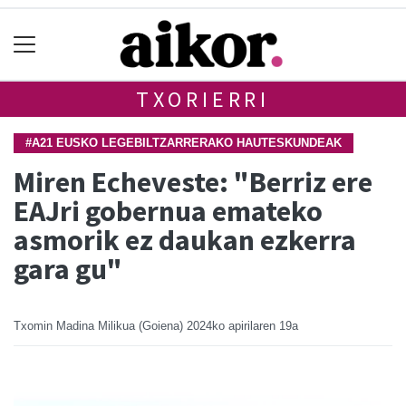
TXORIERRI
#A21 EUSKO LEGEBILTZARRERAKO HAUTESKUNDEAK
Miren Echeveste: "Berriz ere
EAJri gobernua emateko
asmorik ez daukan ezkerra
gara gu"
Txomin Madina Milikua (Goiena)
2024ko apirilaren 19a