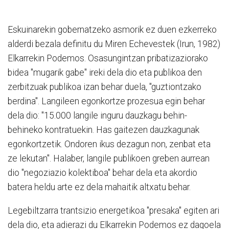
Eskuinarekin gobernatzeko asmorik ez duen ezkerreko
alderdi bezala definitu du Miren Echevestek (Irun, 1982)
Elkarrekin Podemos. Osasungintzan pribatizaziorako
bidea "mugarik gabe" ireki dela dio eta publikoa den
zerbitzuak publikoa izan behar duela, "guztiontzako
berdina". Langileen egonkortze prozesua egin behar
dela dio: "15.000 langile inguru dauzkagu behin-
behineko kontratuekin. Has gaitezen dauzkagunak
egonkortzetik. Ondoren ikus dezagun non, zenbat eta
ze lekutan". Halaber, langile publikoen greben aurrean
dio "negoziazio kolektiboa" behar dela eta akordio
batera heldu arte ez dela mahaitik altxatu behar.
Legebiltzarra trantsizio energetikoa "presaka" egiten ari
dela dio, eta adierazi du Elkarrekin Podemos ez dagoela