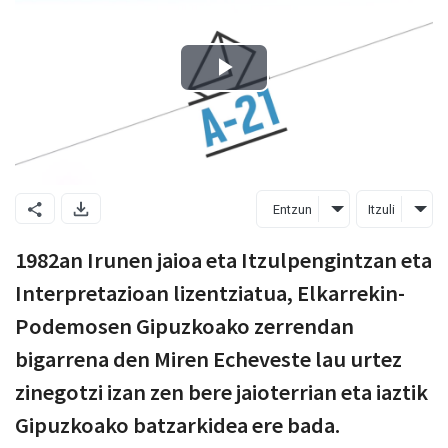
Entzun
Itzuli
1982an Irunen jaioa eta Itzulpengintzan eta
Interpretazioan lizentziatua, Elkarrekin-
Podemosen Gipuzkoako zerrendan
bigarrena den Miren Echeveste lau urtez
zinegotzi izan zen bere jaioterrian eta iaztik
Gipuzkoako batzarkidea ere bada.