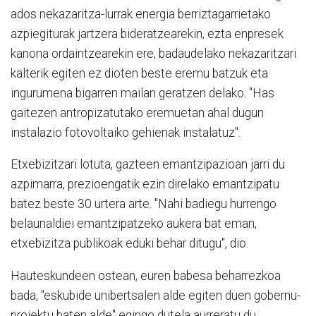
ados nekazaritza-lurrak energia berriztagarrietako
azpiegiturak jartzera bideratzearekin, ezta enpresek
kanona ordaintzearekin ere, badaudelako nekazaritzari
kalterik egiten ez dioten beste eremu batzuk eta
ingurumena bigarren mailan geratzen delako: "Has
gaitezen antropizatutako eremuetan ahal dugun
instalazio fotovoltaiko gehienak instalatuz".
Etxebizitzari lotuta, gazteen emantzipazioan jarri du
azpimarra, prezioengatik ezin direlako emantzipatu
batez beste 30 urtera arte. "Nahi badiegu hurrengo
belaunaldiei emantzipatzeko aukera bat eman,
etxebizitza publikoak eduki behar ditugu", dio.
Hauteskundeen ostean, euren babesa beharrezkoa
bada, "eskubide unibertsalen alde egiten duen gobernu-
proiektu baten alde" egingo dutela aurreratu du,