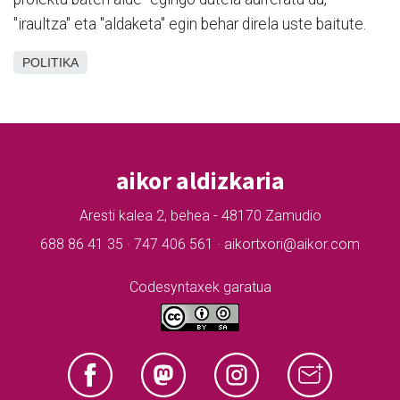
"iraultza" eta "aldaketa" egin behar direla uste baitute.
POLITIKA
aikor aldizkaria
Aresti kalea 2, behea - 48170 Zamudio
688 86 41 35 · 747 406 561 · aikortxori@aikor.com
Codesyntaxek garatua