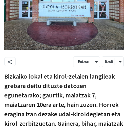
Entzun
Itzuli
Bizkaiko lokal eta kirol-zelaien langileak
grebara deitu dituzte datozen
egunetarako; gaurtik, maiatzak 7,
maiatzaren 10era arte, hain zuzen. Horrek
eragina izan dezake udal-kiroldegietan eta
kirol-zerbitzuetan. Gainera, bihar, maiatzak