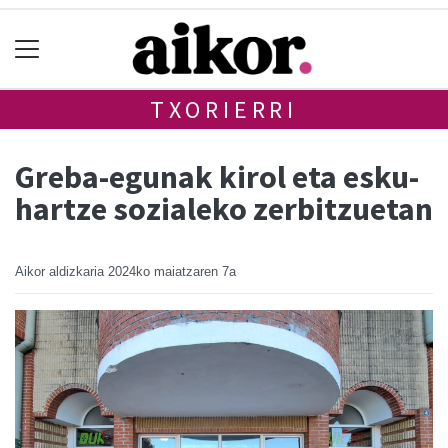
TXORIERRI
Greba-egunak kirol eta esku-
hartze sozialeko zerbitzuetan
Aikor aldizkaria
2024ko maiatzaren 7a