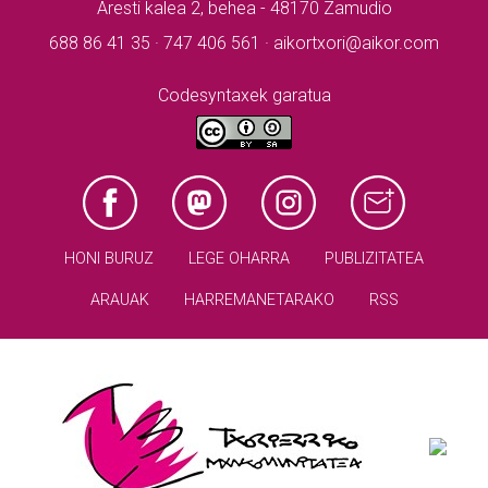
Aresti kalea 2, behea - 48170 Zamudio
688 86 41 35 · 747 406 561 · aikortxori@aikor.com
Codesyntaxek garatua
HONI BURUZ
LEGE OHARRA
PUBLIZITATEA
ARAUAK
HARREMANETARAKO
RSS