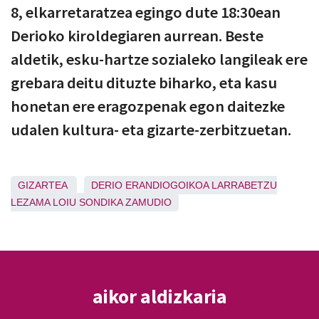
8, elkarretaratzea egingo dute 18:30ean
Derioko kiroldegiaren aurrean. Beste
aldetik, esku-hartze sozialeko langileak ere
grebara deitu dituzte biharko, eta kasu
honetan ere eragozpenak egon daitezke
udalen kultura- eta gizarte-zerbitzuetan.
GIZARTEA
DERIO
ERANDIOGOIKOA
LARRABETZU
LEZAMA
LOIU
SONDIKA
ZAMUDIO
aikor aldizkaria