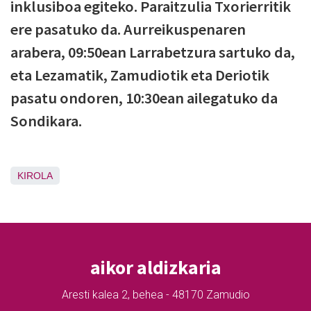
inklusiboa egiteko. Paraitzulia Txorierritik
ere pasatuko da. Aurreikuspenaren
arabera, 09:50ean Larrabetzura sartuko da,
eta Lezamatik, Zamudiotik eta Deriotik
pasatu ondoren, 10:30ean ailegatuko da
Sondikara.
KIROLA
aikor aldizkaria
Aresti kalea 2, behea - 48170 Zamudio