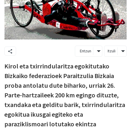
Entzun
Itzuli
Kirol eta txirrindularitza egokitutako
Bizkaiko federazioek Paraitzulia Bizkaia
proba antolatu dute biharko, urriak 26.
Parte-hartzaileek 200 km egingo dituzte,
txandaka eta gelditu barik, txirrindularitza
egokitua ikusgai egiteko eta
paraziklismoari lotutako ekintza