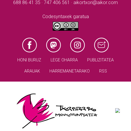
688 86 41 35 · 747 406 561 · aikortxori@aikor.com
Codesyntaxek garatua
HONI BURUZ
LEGE OHARRA
PUBLIZITATEA
ARAUAK
HARREMANETARAKO
RSS