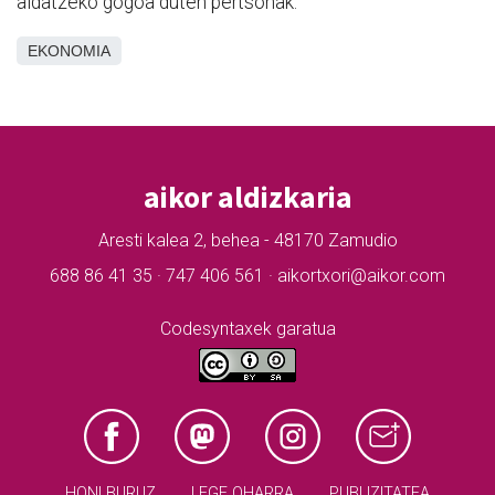
aldatzeko gogoa duten pertsonak.
EKONOMIA
aikor aldizkaria
Aresti kalea 2, behea - 48170 Zamudio
688 86 41 35 · 747 406 561 · aikortxori@aikor.com
Codesyntaxek garatua
HONI BURUZ
LEGE OHARRA
PUBLIZITATEA