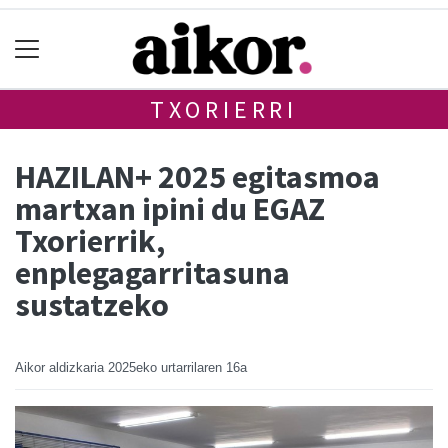
TXORIERRI
HAZILAN+ 2025 egitasmoa
martxan ipini du EGAZ
Txorierrik,
enplegagarritasuna
sustatzeko
Aikor aldizkaria
2025eko urtarrilaren 16a