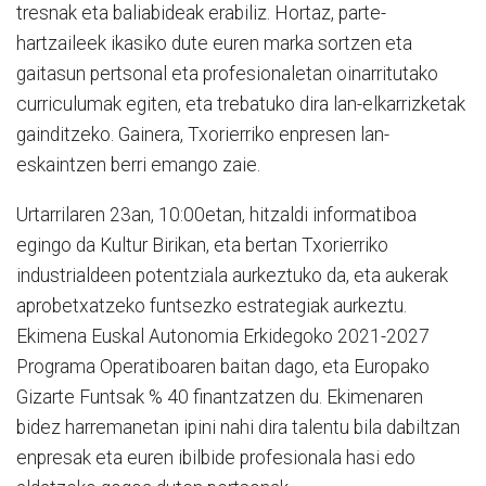
tresnak eta baliabideak erabiliz. Hortaz, parte-
hartzaileek ikasiko dute euren marka sortzen eta
gaitasun pertsonal eta profesionaletan oinarritutako
curriculumak egiten, eta trebatuko dira lan-elkarrizketak
gainditzeko. Gainera, Txorierriko enpresen lan-
eskaintzen berri emango zaie.
Urtarrilaren 23an, 10:00etan, hitzaldi informatiboa
egingo da Kultur Birikan, eta bertan Txorierriko
industrialdeen potentziala aurkeztuko da, eta aukerak
aprobetxatzeko funtsezko estrategiak aurkeztu.
Ekimena Euskal Autonomia Erkidegoko 2021-2027
Programa Operatiboaren baitan dago, eta Europako
Gizarte Funtsak % 40 finantzatzen du. Ekimenaren
bidez harremanetan ipini nahi dira talentu bila dabiltzan
enpresak eta euren ibilbide profesionala hasi edo