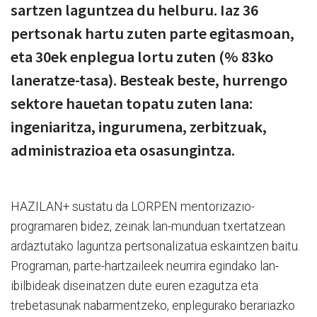
sartzen laguntzea du helburu. Iaz 36
pertsonak hartu zuten parte egitasmoan,
eta 30ek enplegua lortu zuten (% 83ko
laneratze-tasa). Besteak beste, hurrengo
sektore hauetan topatu zuten lana:
ingeniaritza, ingurumena, zerbitzuak,
administrazioa eta osasungintza.
HAZILAN+ sustatu da LORPEN mentorizazio-
programaren bidez, zeinak lan-munduan txertatzean
ardaztutako laguntza pertsonalizatua eskaintzen baitu.
Programan, parte-hartzaileek neurrira egindako lan-
ibilbideak diseinatzen dute euren ezagutza eta
trebetasunak nabarmentzeko, enplegurako berariazko