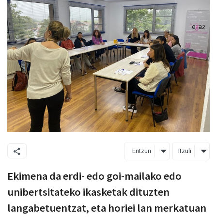
Entzun
Itzuli
Ekimena da erdi- edo goi-mailako edo
unibertsitateko ikasketak dituzten
langabetuentzat, eta horiei lan merkatuan