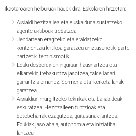
Ikastaroaren helburuak hauek dira, Eskolaren hitzetan:
Aisialdi hezitzailea eta euskalduna sustatzeko
agente aktiboak trebatzea.
Jendartean eragiteko eta eraldatzeko
kontzientzia kritikoa garatzea aniztasunetik, parte-
hartzetik, feminismotik…
Eduki desberdinen inguruan hausnartzea eta
elkarrekin trebakuntza jasotzea, talde lanari
garrantzia emanez. Sormena eta ikerketa lanak
garatzea.
Aisialdian murgiltzeko teknikak eta baliabideak
eskuratzea. Hezitzaileen funtzioak eta
betebeharrak ezagutzea, gaitasunak lantzea.
Edukiak jaso ahala, autonomia eta iniziatiba
lantzea.