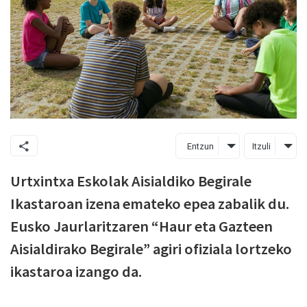
Entzun
Itzuli
Urtxintxa Eskolak Aisialdiko Begirale
Ikastaroan izena emateko epea zabalik du.
Eusko Jaurlaritzaren “Haur eta Gazteen
Aisialdirako Begirale” agiri ofiziala lortzeko
ikastaroa izango da.