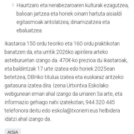
Haurtzaro eta nerabezaroaren kulturak ezagutzea,
balioan jartzea eta horiek oinarri hartuta aisialdi
egitasmoak antolatzea, dinamizatzea eta
ebaluatzea.
Ikastaroa 150 ordu teoriko eta 160 ordu praktikotan
banatzen da, eta urritik 2026ko apirilera arteko
asteburuetan izango da. 470€-ko prezioa du ikastaroak,
eta baldintzak 17 urte izatea edo horiek 2025ean
betetzea, DBHko titulua izatea eta euskaraz aritzeko
gaitasuna izatea dira. Izena Urtxintxa Eskolako
webgunean eman ahal izango da urriaren 3a arte, eta
informazio gehiago nahi izatekotan, 944 320 445
telefonora deitu edo eskola@txorierri.eus helbidera
idatzi ahal izango da.
AISIA