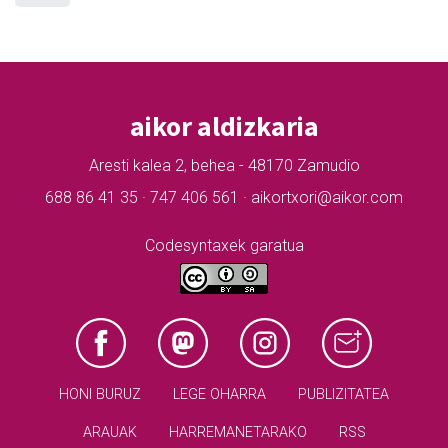
aikor aldizkaria
Aresti kalea 2, behea - 48170 Zamudio
688 86 41 35 · 747 406 561 · aikortxori@aikor.com
Codesyntaxek garatua
HONI BURUZ
LEGE OHARRA
PUBLIZITATEA
ARAUAK
HARREMANETARAKO
RSS