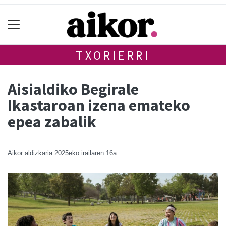
TXORIERRI
Aisialdiko Begirale
Ikastaroan izena emateko
epea zabalik
Aikor aldizkaria
2025eko irailaren 16a