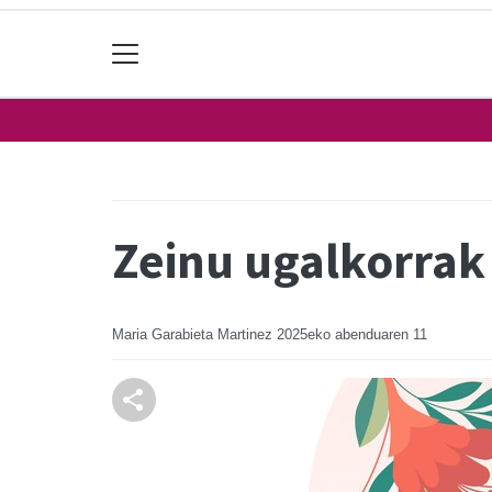
Zeinu ugalkorrak
Maria Garabieta Martinez
2025eko abenduaren 11