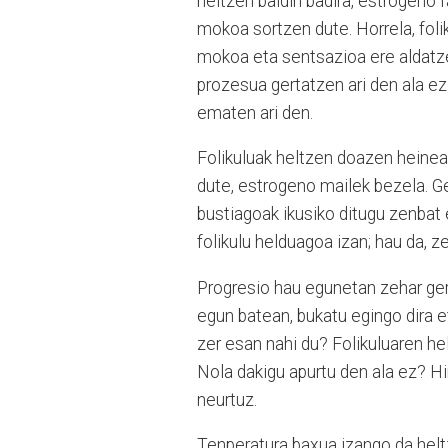
heltzen baldin badira, estrogeno
mokoa sortzen dute. Horrela, foli
mokoa eta sentsazioa ere aldatze
prozesua gertatzen ari den ala e
ematen ari den.
Folikuluak heltzen doazen heinea
dute, estrogeno mailek bezela. G
bustiagoak ikusiko ditugu zenbat
folikulu helduagoa izan; hau da, 
Progresio hau egunetan zehar ger
egun batean, bukatu egingo dira 
zer esan nahi du? Folikuluaren hel
Nola dakigu apurtu den ala ez? H
neurtuz.
Tenperatura baxua izango da helt