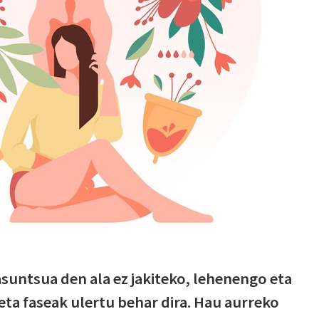
suntsua den ala ez jakiteko, lehenengo eta
eta faseak ulertu behar dira. Hau aurreko