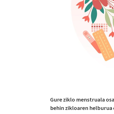
Gure ziklo menstruala osa
behin zikloaren helburua 