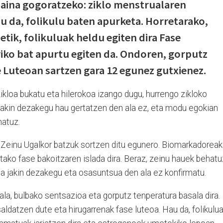
baina gogoratzeko: ziklo menstrualaren
u da, folikulu baten apurketa. Horretarako,
tik, folikuluak heldu egiten dira Fase
riko bat apurtu egiten da. Ondoren, gorputz
e Luteoan sartzen gara 12 egunez gutxienez.
zikloa bukatu eta hilerokoa izango dugu, hurrengo zikloko
akin dezakegu hau gertatzen den ala ez, eta modu egokian
hatuz.
einu Ugalkor batzuk sortzen ditu egunero. Biomarkadoreak
utako fase bakoitzaren islada dira. Beraz, zeinu hauek behatu
na jakin dezakegu eta osasuntsua den ala ez konfirmatu.
a, bulbako sentsazioa eta gorputz tenperatura basala dira.
aldatzen dute eta hirugarrenak fase luteoa. Hau da, folikulu