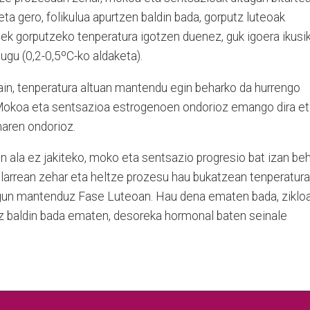
ta gero, folikulua apurtzen baldin bada, gorputz luteoak
nek gorputzeko tenperatura igotzen duenez, guk igoera ikusi
ugu (0,2-0,5ºC-ko aldaketa).
 gain, tenperatura altuan mantendu egin beharko da hurrengo
). Mokoa eta sentsazioa estrogenoen ondorioz emango dira e
naren ondorioz.
n ala ez jakiteko, moko eta sentsazio progresio bat izan be
ularrean zehar eta heltze prozesu hau bukatzean tenperatura
egun mantenduz Fase Luteoan. Hau dena ematen bada, ziklo
Ez baldin bada ematen, desoreka hormonal baten seinale