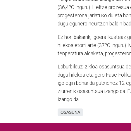
(36,4ºC inguru). Heltze prozesua e
progesterona jariatuko du eta ho
dugu egunero neurtzen baldin bad
Ez hori bakarrik, igoera ikusteaz
hilekoa etorri arte (37ºC inguru
tenperatura aldaketa, progestero
Laburbilduz, zikloa osasuntsua de
dugu hilekoa eta gero Fase Folik
igo egin behar da gutxienez 12 
ziurrenik osasuntsua izango da. 
izango da.
OSASUNA