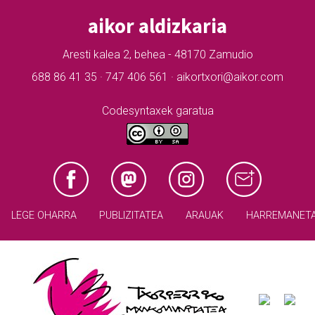
aikor aldizkaria
Aresti kalea 2, behea - 48170 Zamudio
688 86 41 35 · 747 406 561 · aikortxori@aikor.com
Codesyntaxek garatua
LEGE OHARRA
PUBLIZITATEA
ARAUAK
HARREMANET