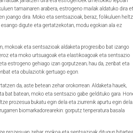
 famatuak jariatzen dira eta estrogenoek umetokiko lepoan
kuluen tamainaren arabera, estrogeno mailak aldatuko dira e
n joango dira. Moko eta sentsazioak, beraz, folikuluen helt
z esango digute eta gertatzekotan, modu egokian ala ez
n, mokoak eta sentsazioak aldaketa progresibo bat izango
eroz eta moko urtsuagoak eta elastikoagoak eta sentsazio
 eta estrogeno gehiago izan gorputzean; hau da, zenbat eta
zenbat eta obulaziotik gertuago egon.
tatzen da, aste betean zehar orokorrean. Aldaketa hauek,
eta bat batean, moko eta sentsazio gabe geldituko gara. Hon
tze prozesua bukatu egin dela eta ziurrenik apurtu egin dela
irugarren biomarkadorearekin: gorputz tenperatura basala
ze prozesuan zehar, mokoa eta sentsazioak ditugun bitarte