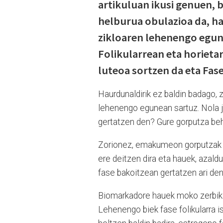
artikuluan ikusi genuen, 
helburua obulazioa da, ha
zikloaren lehenengo egune
Folikularrean eta horieta
luteoa sortzen da eta Fas
Haurdunaldirik ez baldin badago, 
lehenengo egunean sartuz. Nola j
gertatzen den? Gure gorputza be
Zorionez, emakumeon gorputzak Z
ere deitzen dira eta hauek, azald
fase bakoitzean gertatzen ari de
Biomarkadore hauek moko zerbikal
Lehenengo biek fase folikularra is