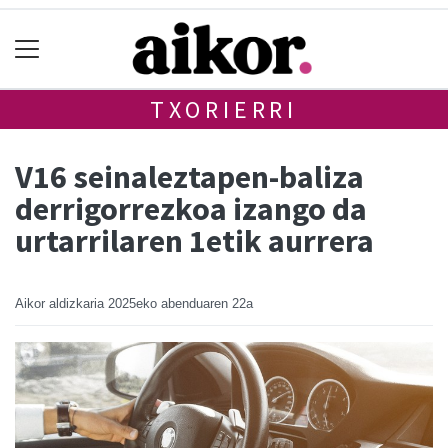
TXORIERRI
V16 seinaleztapen-baliza
derrigorrezkoa izango da
urtarrilaren 1etik aurrera
Aikor aldizkaria
2025eko abenduaren 22a