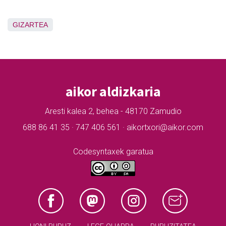
GIZARTEA
aikor aldizkaria
Aresti kalea 2, behea - 48170 Zamudio
688 86 41 35 · 747 406 561 · aikortxori@aikor.com
Codesyntaxek garatua