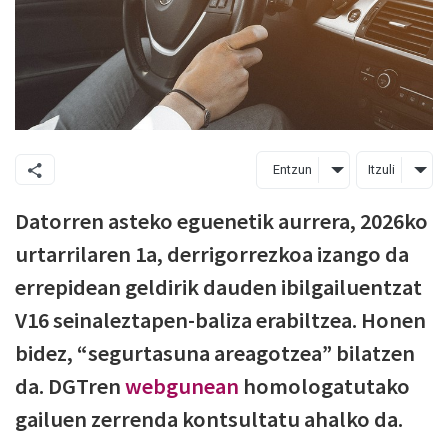
Entzun
Itzuli
Datorren asteko eguenetik aurrera, 2026ko
urtarrilaren 1a, derrigorrezkoa izango da
errepidean geldirik dauden ibilgailuentzat
V16 seinaleztapen-baliza erabiltzea. Honen
bidez, “segurtasuna areagotzea” bilatzen
da. DGTren
webgunean
homologatutako
gailuen zerrenda kontsultatu ahalko da.