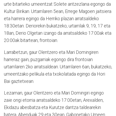
urte bitarteko umeentzat Solete antzezlana egongo da
Kultur Birikan. Urtarrilaren 5ean, Errege Magoen jaitsiera
eta harrera egingo da Herriko plazan arratsaldeko
18:30etan. Deriorekin bukatzeko, urtarrilak 9, 19, 17 eta
18an, Derio Olgetan izango da arratsaldeko 17:00ak eta
20:00ak bitartean, frontoian.
Larrabetzun, gaur Olentzero eta Mari Domingiren
harreraz gain, puzgarriak egongo dira frontoian
urtarrilaren 2ko arratsaldean. Urtarrilaren 6an, bukatzeko,
umeentzako pelikula eta txokolatada egingo da Hori
Bai gaztetxean.
Lezaman, gaur Olentzero eta Mari Domingiri egingo
zaie ongi etorria arratsaldeko 17:00etan, Arexalden,
Ekidazu abesbatza eta Kurutze dantza taldearekin
batera. Abenduak 29 eta 30ean, Gabonetako Umeen