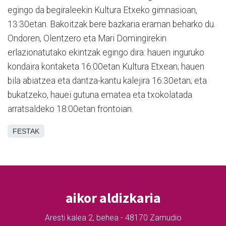
egingo da begiraleekin Kultura Etxeko gimnasioan,
13:30etan. Bakoitzak bere bazkaria eraman beharko du.
Ondoren, Olentzero eta Mari Domingirekin
erlazionatutako ekintzak egingo dira: hauen inguruko
kondaira kontaketa 16:00etan Kultura Etxean; hauen
bila abiatzea eta dantza-kantu kalejira 16:30etan; eta
bukatzeko, hauei gutuna ematea eta txokolatada
arratsaldeko 18:00etan frontoian.
FESTAK
aikor aldizkaria
Aresti kalea 2, behea - 48170 Zamudio