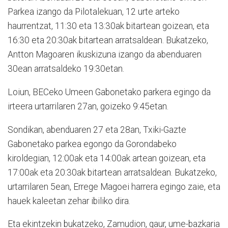
Parkea izango da Pilotalekuan, 12 urte arteko
haurrentzat, 11:30 eta 13:30ak bitartean goizean, eta
16:30 eta 20:30ak bitartean arratsaldean. Bukatzeko,
Antton Magoaren ikuskizuna izango da abenduaren
30ean arratsaldeko 19:30etan.
Loiun, BECeko Umeen Gabonetako parkera egingo da
irteera urtarrilaren 27an, goizeko 9:45etan.
Sondikan, abenduaren 27 eta 28an, Txiki-Gazte
Gabonetako parkea egongo da Gorondabeko
kiroldegian, 12:00ak eta 14:00ak artean goizean, eta
17:00ak eta 20:30ak bitartean arratsaldean. Bukatzeko,
urtarrilaren 5ean, Errege Magoei harrera egingo zaie, eta
hauek kaleetan zehar ibiliko dira.
Eta ekintzekin bukatzeko, Zamudion, gaur, ume-bazkaria