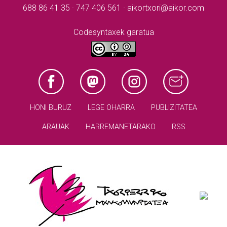
688 86 41 35 · 747 406 561 · aikortxori@aikor.com
Codesyntaxek garatua
HONI BURUZ
LEGE OHARRA
PUBLIZITATEA
ARAUAK
HARREMANETARAKO
RSS