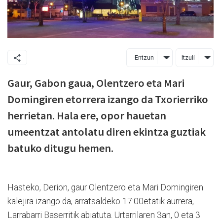
Entzun
Itzuli
Gaur, Gabon gaua, Olentzero eta Mari
Domingiren etorrera izango da Txorierriko
herrietan. Hala ere, opor hauetan
umeentzat antolatu diren ekintza guztiak
batuko ditugu hemen.
Hasteko, Derion, gaur Olentzero eta Mari Domingiren
kalejira izango da, arratsaldeko 17:00etatik aurrera,
Larrabarri Baserritik abiatuta. Urtarrilaren 3an, 0 eta 3