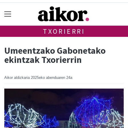
TXORIERRI
Umeentzako Gabonetako
ekintzak Txorierrin
Aikor aldizkaria
2025eko abenduaren 24a