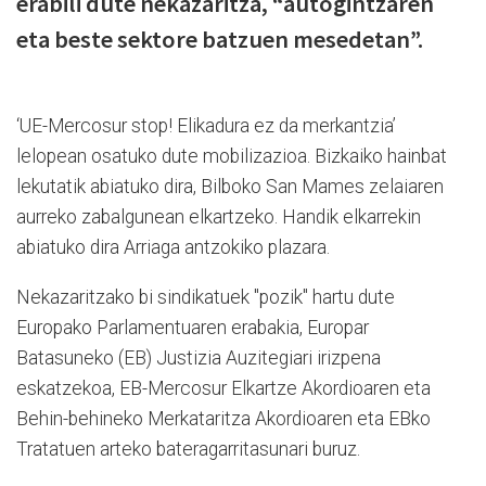
erabili dute nekazaritza, “autogintzaren
eta beste sektore batzuen mesedetan”.
‘UE-Mercosur stop! Elikadura ez da merkantzia’
lelopean osatuko dute mobilizazioa. Bizkaiko hainbat
lekutatik abiatuko dira, Bilboko San Mames zelaiaren
aurreko zabalgunean elkartzeko. Handik elkarrekin
abiatuko dira Arriaga antzokiko plazara.
Nekazaritzako bi sindikatuek "pozik" hartu dute
Europako Parlamentuaren erabakia, Europar
Batasuneko (EB) Justizia Auzitegiari irizpena
eskatzekoa, EB-Mercosur Elkartze Akordioaren eta
Behin-behineko Merkataritza Akordioaren eta EBko
Tratatuen arteko bateragarritasunari buruz.