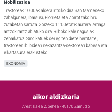
Mobilizazioa
Traktoreak 10:00ak aldera iritsiko dira San Mameseko
zabalgunera, Ibarsusi, Elorrieta eta Zorrotzako hiru
zutabetan sartuta. Goizeko 11:00etatik aurrera, Arriaga
antzokirantz abiatuko dira, Bilboko kale nagusiak
zeharkatuz. Sindikatuek dei egiten diete herritarrei,
traktoreen ibilbidean nekazaritza-sektoreari babesa eta
elkartasuna erakusteko.
EKONOMIA
aikor aldizkaria
Aresti kalea 2, behea - 48170 Zamudio