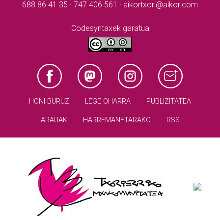
688 86 41 35 · 747 406 561 · aikortxori@aikor.com
Codesyntaxek garatua
HONI BURUZ
LEGE OHARRA
PUBLIZITATEA
ARAUAK
HARREMANETARAKO
RSS