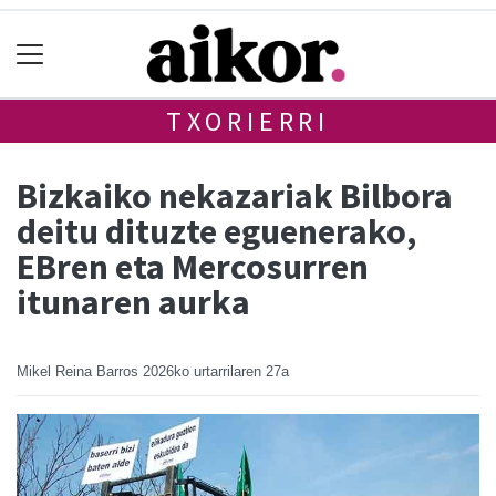
TXORIERRI
Bizkaiko nekazariak Bilbora
deitu dituzte eguenerako,
EBren eta Mercosurren
itunaren aurka
Mikel Reina Barros
2026ko urtarrilaren 27a