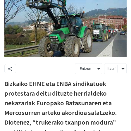
Entzun
Itzuli
Bizkaiko EHNE eta ENBA sindikatuek
protestara deitu dituzte herrialdeko
nekazariak Europako Batasunaren eta
Mercosurren arteko akordioa salatzeko.
Diotenez, “trukerako txanpon modura”