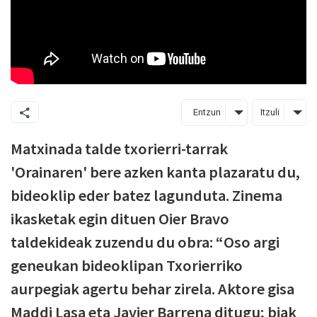
Entzun
Itzuli
Matxinada talde txorierri-tarrak
'Orainaren' bere azken kanta plazaratu du,
bideoklip eder batez lagunduta. Zinema
ikasketak egin dituen Oier Bravo
taldekideak zuzendu du obra: “Oso argi
geneukan bideoklipan Txorierriko
aurpegiak agertu behar zirela. Aktore gisa
Maddi Lasa eta Javier Barrena ditugu; biak