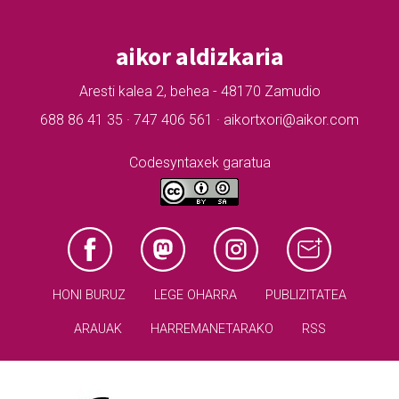
aikor aldizkaria
Aresti kalea 2, behea - 48170 Zamudio
688 86 41 35 · 747 406 561 · aikortxori@aikor.com
Codesyntaxek garatua
HONI BURUZ
LEGE OHARRA
PUBLIZITATEA
ARAUAK
HARREMANETARAKO
RSS