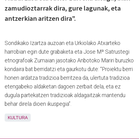
zamudioztarrak dira, gure lagunak, eta
antzerkian aritzen dira”.
Sondikako Izartza auzoan eta Urkiolako Atxarteko
harrobian egin dute grabaketa eta Jose Mª Satrustegi
etnografoak Zumaian jasotako Anbotoko Mariri buruzko
kondaira bat berridatzi eta gaurkotu dute: “Proiektu berri
honen ardatza tradizioa berritzea da, ulertuta tradizioa
etengabeko aldaketan dagoen zerbait dela, eta ez
dugula partekatzen tradizioak aldagaitzak mantendu
behar direla dioen ikuspegia”.
KULTURA