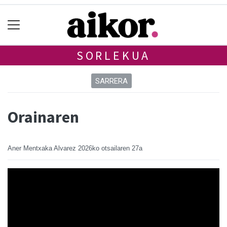
SORLEKUA
SARRERA
Orainaren
Aner Mentxaka Alvarez
2026ko otsailaren 27a