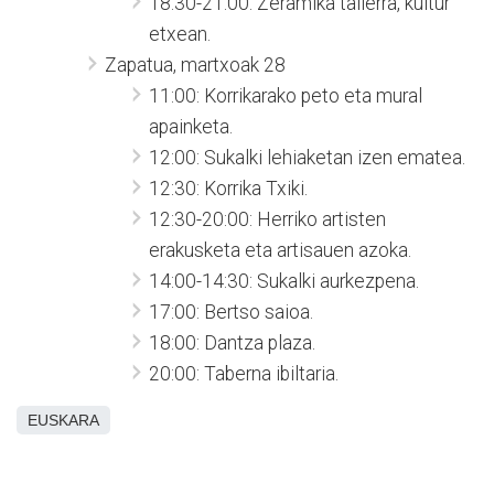
18:30-21:00: Zeramika tailerra, kultur
etxean.
Zapatua, martxoak 28
11:00: Korrikarako peto eta mural
apainketa.
12:00: Sukalki lehiaketan izen ematea.
12:30: Korrika Txiki.
12:30-20:00: Herriko artisten
erakusketa eta artisauen azoka.
14:00-14:30: Sukalki aurkezpena.
17:00: Bertso saioa.
18:00: Dantza plaza.
20:00: Taberna ibiltaria.
EUSKARA