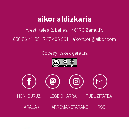
aikor aldizkaria
Aresti kalea 2, behea - 48170 Zamudio
688 86 41 35 · 747 406 561 · aikortxori@aikor.com
Codesyntaxek garatua
HONI BURUZ
LEGE OHARRA
PUBLIZITATEA
ARAUAK
HARREMANETARAKO
RSS