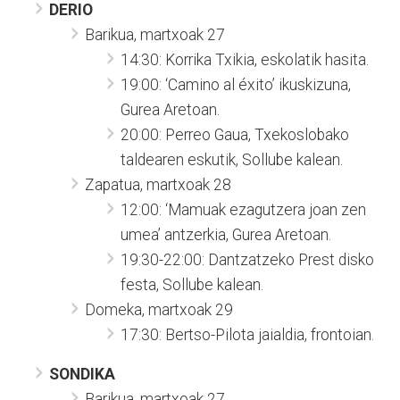
DERIO
Barikua, martxoak 27
14:30: Korrika Txikia, eskolatik hasita.
19:00: ‘Camino al éxito’ ikuskizuna,
Gurea Aretoan.
20:00: Perreo Gaua, Txekoslobako
taldearen eskutik, Sollube kalean.
Zapatua, martxoak 28
12:00: ‘Mamuak ezagutzera joan zen
umea’ antzerkia, Gurea Aretoan.
19:30-22:00: Dantzatzeko Prest disko
festa, Sollube kalean.
Domeka, martxoak 29
17:30: Bertso-Pilota jaialdia, frontoian.
SONDIKA
Barikua, martxoak 27