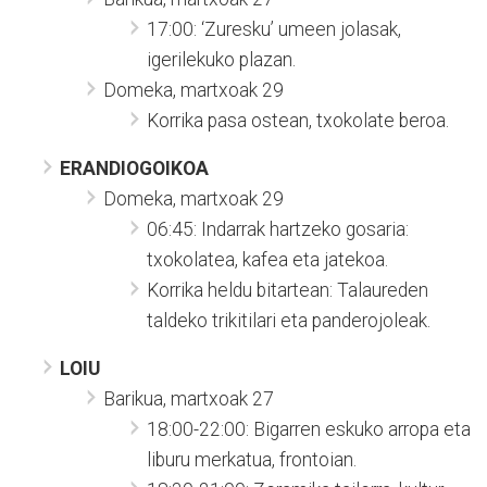
17:00: ‘Zuresku’ umeen jolasak,
igerilekuko plazan.
Domeka, martxoak 29
Korrika pasa ostean, txokolate beroa.
ERANDIOGOIKOA
Domeka, martxoak 29
06:45: Indarrak hartzeko gosaria:
txokolatea, kafea eta jatekoa.
Korrika heldu bitartean: Talaureden
taldeko trikitilari eta panderojoleak.
LOIU
Barikua, martxoak 27
18:00-22:00: Bigarren eskuko arropa eta
liburu merkatua, frontoian.