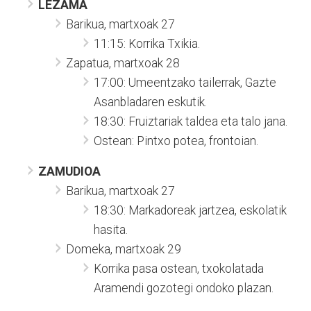
LEZAMA
Barikua, martxoak 27
11:15: Korrika Txikia.
Zapatua, martxoak 28
17:00: Umeentzako tailerrak, Gazte
Asanbladaren eskutik.
18:30: Fruiztariak taldea eta talo jana.
Ostean: Pintxo potea, frontoian.
ZAMUDIOA
Barikua, martxoak 27
18:30: Markadoreak jartzea, eskolatik
hasita.
Domeka, martxoak 29
Korrika pasa ostean, txokolatada
Aramendi gozotegi ondoko plazan.