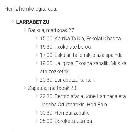
Herriz herriko egitaraua:
LARRABETZU
Barikua, martxoak 27
15:00: Korrika Txikia, Eskolatik hasita.
16:30: Txokolate beroa.
17:00: Eskulan tailerrak, plaza apaindu
18:00: Jai giroa. Txosna zabalik. Musika
eta zozketak.
20:30: Larrabetzu kantari.
Zapatua, martxoak 28
22:30: Bertso afaria Jone Larrinaga eta
Joseba Ortuzarrekin, Hori Bain.
00:30: Hori Bai zabalik.
05:00: Beroketa, zumba.