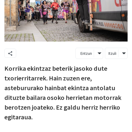
Entzun
Itzuli
Korrika ekintzaz beterik jasoko dute
txorierritarrek. Hain zuzen ere,
astebururako hainbat ekintza antolatu
dituzte bailara osoko herrietan motorrak
berotzen joateko. Ez galdu herriz herriko
egitaraua.