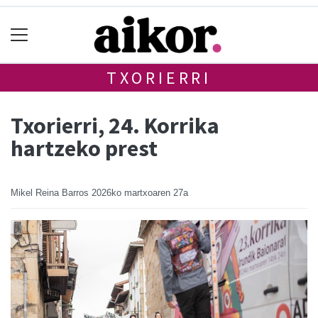
TXORIERRI
Txorierri, 24. Korrika
hartzeko prest
Mikel Reina Barros
2026ko martxoaren 27a