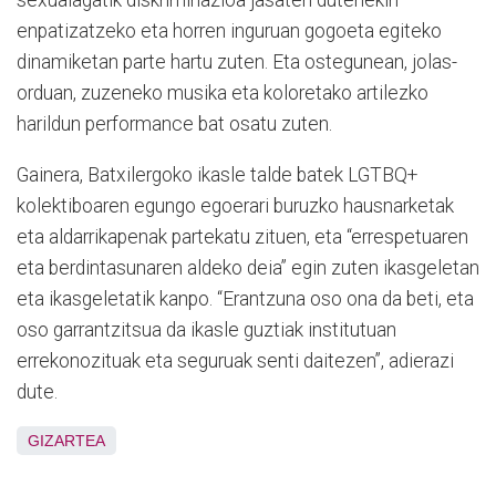
sexualagatik diskriminazioa jasaten dutenekin
enpatizatzeko eta horren inguruan gogoeta egiteko
dinamiketan parte hartu zuten. Eta ostegunean, jolas-
orduan, zuzeneko musika eta koloretako artilezko
harildun performance bat osatu zuten.
Gainera, Batxilergoko ikasle talde batek LGTBQ+
kolektiboaren egungo egoerari buruzko hausnarketak
eta aldarrikapenak partekatu zituen, eta “errespetuaren
eta berdintasunaren aldeko deia” egin zuten ikasgeletan
eta ikasgeletatik kanpo. “Erantzuna oso ona da beti, eta
oso garrantzitsua da ikasle guztiak institutuan
errekonozituak eta seguruak senti daitezen”, adierazi
dute.
GIZARTEA