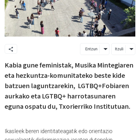
Entzun
Itzuli
Kabia gune feministak, Musika Mintegiaren
eta hezkuntza-komunitateko beste kide
batzuen laguntzarekin, LGTBQ+Fobiaren
aurkako eta LGTBQ+ harrotasunaren
eguna ospatu du, Txorierriko Institutuan.
Ikasleek beren identitateagatik edo orientazio