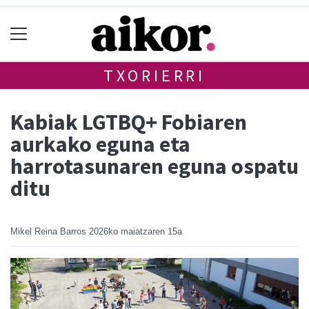
TXORIERRI
Kabiak LGTBQ+ Fobiaren
aurkako eguna eta
harrotasunaren eguna ospatu
ditu
Mikel Reina Barros
2026ko maiatzaren 15a