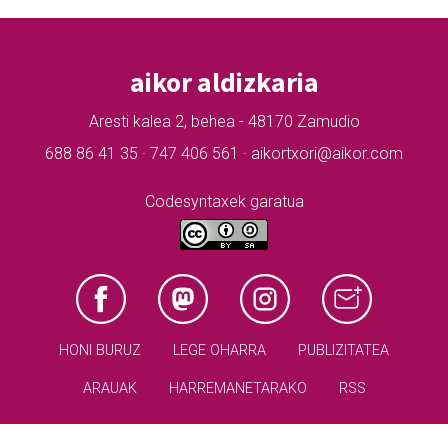
aikor aldizkaria
Aresti kalea 2, behea - 48170 Zamudio
688 86 41 35 · 747 406 561 · aikortxori@aikor.com
Codesyntaxek garatua
HONI BURUZ
LEGE OHARRA
PUBLIZITATEA
ARAUAK
HARREMANETARAKO
RSS