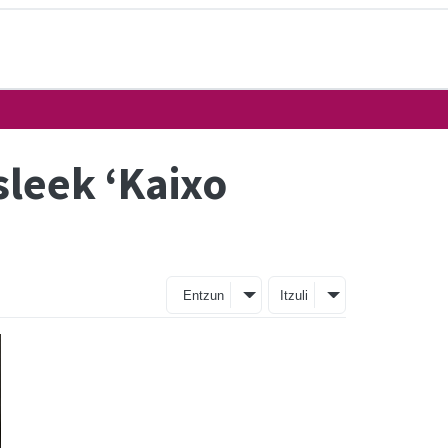
sleek ‘Kaixo
Entzun
Itzuli