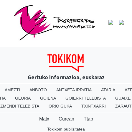
Gertuko informazioa, euskaraz
AMEZTI
ANBOTO
ANTXETA IRRATIA
ATARIA
AZP
TIA
GEURIA
GOIENA
GOIERRI TELEBISTA
GUAIXE
IZMENDI TELEBISTA
ORIO GUKA
TXINTXARRI
ZARAUT
Matx
Gurean
Ttap
Tokikom publizitatea