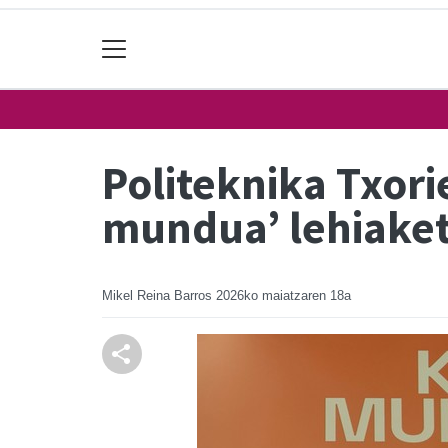
Politeknika Txori
mundua’ lehiaket
Mikel Reina Barros
2026ko maiatzaren 18a