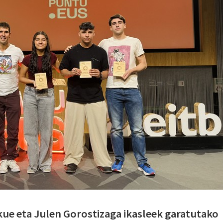
ue eta Julen Gorostizaga ikasleek garatutako