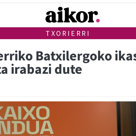
TXORIERRI
erriko Batxilergoko ika
a irabazi dute