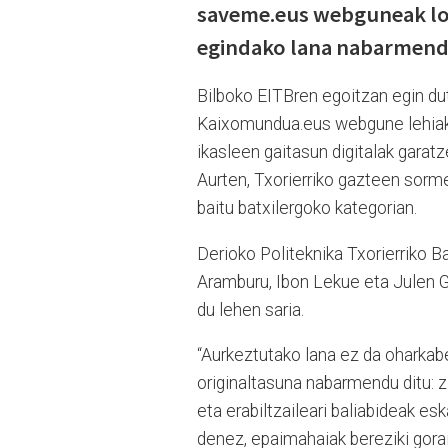
saveme.eus webguneak lor
egindako lana nabarmend
Bilboko EITBren egoitzan egin du
Kaixomundua.eus webgune lehiaket
ikasleen gaitasun digitalak garat
Aurten, Txorierriko gazteen sorme
baitu batxilergoko kategorian.
Derioko Politeknika Txorierriko Bat
Aramburu, Ibon Lekue eta Julen 
du lehen saria.
“Aurkeztutako lana ez da oharka
originaltasuna nabarmendu ditu: z
eta erabiltzaileari baliabideak es
denez, epaimahaiak bereziki gorai