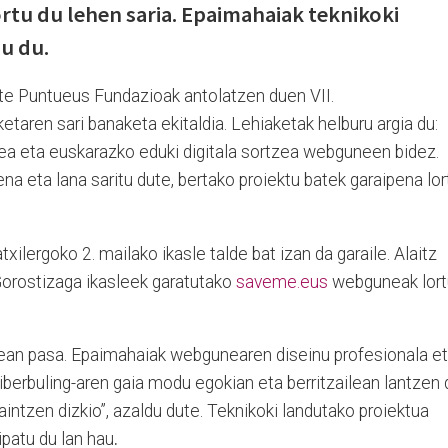
tu du lehen saria. Epaimahaiak teknikoki
u du.
te Puntueus Fundazioak antolatzen duen VII.
aren sari banaketa ekitaldia. Lehiaketak helburu argia du:
zea eta euskarazko eduki digitala sortzea webguneen bidez.
na eta lana saritu dute, bertako proiektu batek garaipena lor
xilergoko 2. mailako ikasle talde bat izan da garaile. Alaitz
Gorostizaga ikasleek garatutako
saveme.eus
webguneak lort
bean pasa. Epaimahaiak webgunearen diseinu profesionala e
iberbuling-aren gaia modu egokian eta berritzailean lantzen 
kaintzen dizkio”, azaldu dute. Teknikoki landutako proiektua
patu du lan hau
.