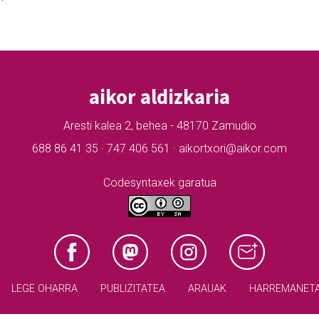
aikor aldizkaria
Aresti kalea 2, behea - 48170 Zamudio
688 86 41 35 · 747 406 561 · aikortxori@aikor.com
Codesyntaxek garatua
LEGE OHARRA
PUBLIZITATEA
ARAUAK
HARREMANET