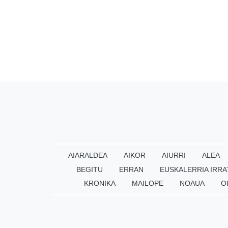
AIARALDEA
AIKOR
AIURRI
ALEA
BEGITU
ERRAN
EUSKALERRIA IRRA
KRONIKA
MAILOPE
NOAUA
O