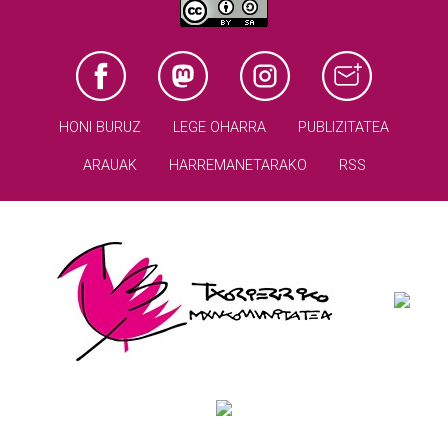
HONI BURUZ
LEGE OHARRA
PUBLIZITATEA
ARAUAK
HARREMANETARAKO
RSS