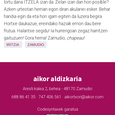
lortu dana ITZELA izan da. Zelan izan dan hori posible?
Azken urteotan herrian egon diran akulariei esker. Behar
handia egin da eta hori igarri egiten da luzera begira.
Hortxe daukazue, ereindako haziak emon dau bere
frutua. Halantxe segidu! Ia hurrengoan zegaz harritzen
gaituzuen! Gora herria! Zamudio,
chapeau
!
IRITZIA
ZAMUDIO
aikor aldizkaria
Aresti kalea 2, behea - 48170 Zamudio
688 86 41 35 · 747 406 561 · aikortxori@aikor.com
Codesyntaxek garatua