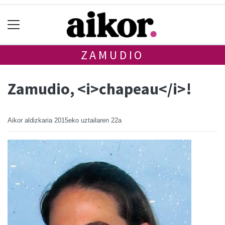
ZAMUDIO
Zamudio, <i>chapeau</i>!
Aikor aldizkaria
2015eko uztailaren 22a