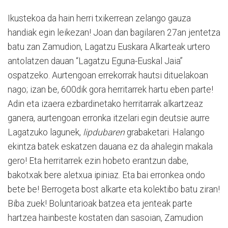
Ikustekoa da hain herri txikerrean zelango gauza
handiak egin leikezan! Joan dan bagilaren 27an jentetza
batu zan Zamudion, Lagatzu Euskara Alkarteak urtero
antolatzen dauan “Lagatzu Eguna-Euskal Jaia”
ospatzeko. Aurtengoan errekorrak hautsi dituelakoan
nago; izan be, 600dik gora herritarrek hartu eben parte!
Adin eta izaera ezbardinetako herritarrak alkartzeaz
ganera, aurtengoan erronka itzelari egin deutsie aurre
Lagatzuko lagunek,
lipdubaren
grabaketari. Halango
ekintza batek eskatzen dauana ez da ahalegin makala
gero! Eta herritarrek ezin hobeto erantzun dabe,
bakotxak bere aletxua ipiniaz. Eta bai erronkea ondo
bete be! Berrogeta bost alkarte eta kolektibo batu ziran!
Biba zuek! Boluntarioak batzea eta jenteak parte
hartzea hainbeste kostaten dan sasoian, Zamudion