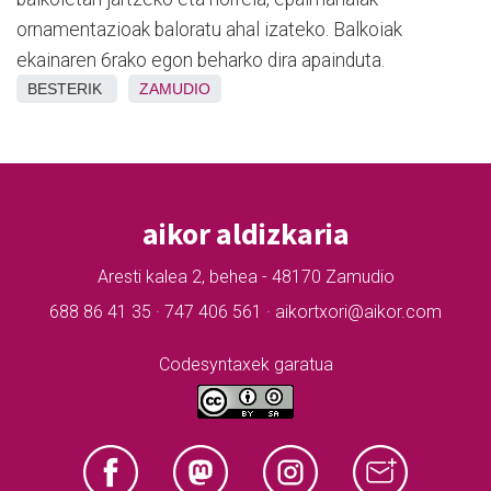
ornamentazioak baloratu ahal izateko. Balkoiak
ekainaren 6rako egon beharko dira apainduta.
BESTERIK
ZAMUDIO
aikor aldizkaria
Aresti kalea 2, behea - 48170 Zamudio
688 86 41 35 · 747 406 561 · aikortxori@aikor.com
Codesyntaxek garatua