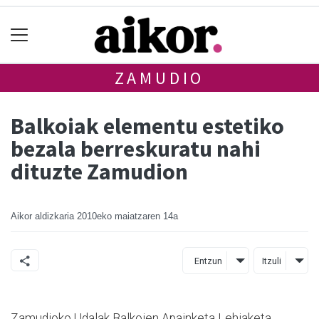
ZAMUDIO
Balkoiak elementu estetiko
bezala berreskuratu nahi
dituzte Zamudion
Aikor aldizkaria
2010eko maiatzaren 14a
Entzun
Itzuli
Zamudioko Udalak Balkoien Apainketa Lehiaketa