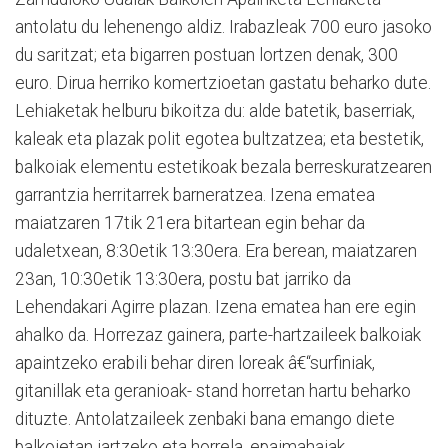
antolatu du lehenengo aldiz. Irabazleak 700 euro jasoko
du saritzat; eta bigarren postuan lortzen denak, 300
euro. Dirua herriko komertzioetan gastatu beharko dute.
Lehiaketak helburu bikoitza du: alde batetik, baserriak,
kaleak eta plazak polit egotea bultzatzea; eta bestetik,
balkoiak elementu estetikoak bezala berreskuratzearen
garrantzia herritarrek barneratzea. Izena ematea
maiatzaren 17tik 21era bitartean egin behar da
udaletxean, 8:30etik 13:30era. Era berean, maiatzaren
23an, 10:30etik 13:30era, postu bat jarriko da
Lehendakari Agirre plazan. Izena ematea han ere egin
ahalko da. Horrezaz gainera, parte-hartzaileek balkoiak
apaintzeko erabili behar diren loreak â€“surfiniak,
gitanillak eta geranioak- stand horretan hartu beharko
dituzte. Antolatzaileek zenbaki bana emango diete
balkoietan jartzeko eta horrela, epaimahaiak