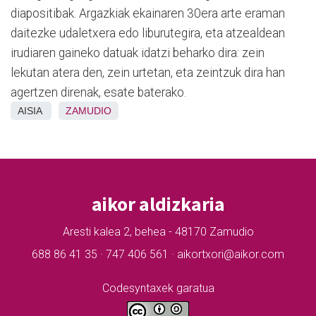
diapositibak. Argazkiak ekainaren 30era arte eraman
daitezke udaletxera edo liburutegira, eta atzealdean
irudiaren gaineko datuak idatzi beharko dira: zein
lekutan atera den, zein urtetan, eta zeintzuk dira han
agertzen direnak, esate baterako.
AISIA
ZAMUDIO
aikor aldizkaria
Aresti kalea 2, behea - 48170 Zamudio
688 86 41 35 · 747 406 561 · aikortxori@aikor.com
Codesyntaxek garatua