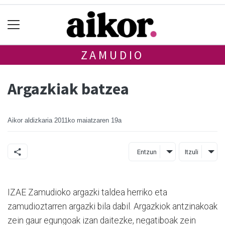
ZAMUDIO
Argazkiak batzea
Aikor aldizkaria
2011ko maiatzaren 19a
Entzun
Itzuli
IZAE Zamudioko argazki taldea herriko eta
zamudioztarren argazki bila dabil. Argazkiok antzinakoak
zein gaur egungoak izan daitezke, negatiboak zein