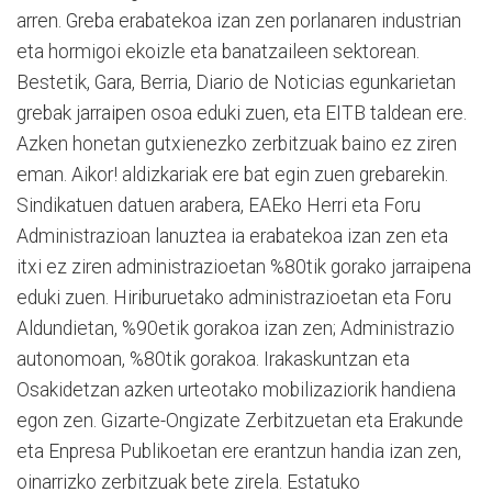
arren. Greba erabatekoa izan zen porlanaren industrian
eta hormigoi ekoizle eta banatzaileen sektorean.
Bestetik, Gara, Berria, Diario de Noticias egunkarietan
grebak jarraipen osoa eduki zuen, eta EITB taldean ere.
Azken honetan gutxienezko zerbitzuak baino ez ziren
eman. Aikor! aldizkariak ere bat egin zuen grebarekin.
Sindikatuen datuen arabera, EAEko Herri eta Foru
Administrazioan lanuztea ia erabatekoa izan zen eta
itxi ez ziren administrazioetan %80tik gorako jarraipena
eduki zuen. Hiriburuetako administrazioetan eta Foru
Aldundietan, %90etik gorakoa izan zen; Administrazio
autonomoan, %80tik gorakoa. Irakaskuntzan eta
Osakidetzan azken urteotako mobilizaziorik handiena
egon zen. Gizarte-Ongizate Zerbitzuetan eta Erakunde
eta Enpresa Publikoetan ere erantzun handia izan zen,
oinarrizko zerbitzuak bete zirela. Estatuko