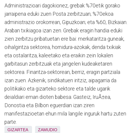
Administrazioari dagokionez, grebak %70etik gorako
jarraipena eduki zuen Posta zerbitzuan; %70ekoa
administrazio orokorrean, Gipuzkoan; eta %60, Bizkaian.
Araban txikiagoa izan zen. Grebak eragin handia eduki
zien zerbitzu pribatuetan ere bai: merkataritza guneak,
oihalgintza sektorea, hornidura-azokak, denda txikiak
eta ostalaritza, kaleetako eta eraikin zein lokalen
garbitasun zerbitzuak eta jangelen kudeaketaren
sektorea. Finantza-sektorean, berriz, eragin partziala
izan zuen. Azkenik, sindikatuen iritziz, aipagarria da
politikako eta gizarteko sektore eta talde ugarik
deialdiari eman dioten babesa. Gasteiz, IruÃ±ea,
Donostia eta Bilbon eguerdian izan ziren
manifestazioetan ehun mila langile inguruk hartu zuten
parte.
GIZARTEA
ZAMUDIO