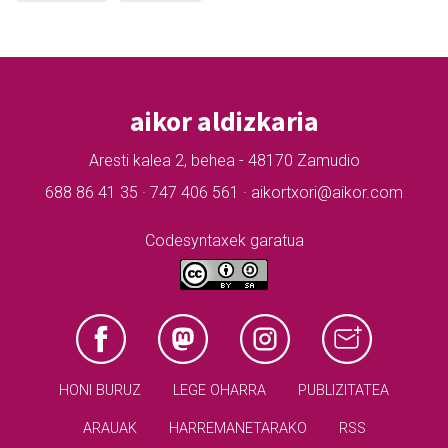
aikor aldizkaria
Aresti kalea 2, behea - 48170 Zamudio
688 86 41 35 · 747 406 561 · aikortxori@aikor.com
Codesyntaxek garatua
HONI BURUZ
LEGE OHARRA
PUBLIZITATEA
ARAUAK
HARREMANETARAKO
RSS