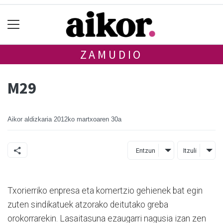
ZAMUDIO
M29
Aikor aldizkaria
2012ko martxoaren 30a
Entzun
Itzuli
Txorierriko enpresa eta komertzio gehienek bat egin
zuten sindikatuek atzorako deitutako greba
orokorrarekin. Lasaitasuna ezaugarri nagusia izan zen