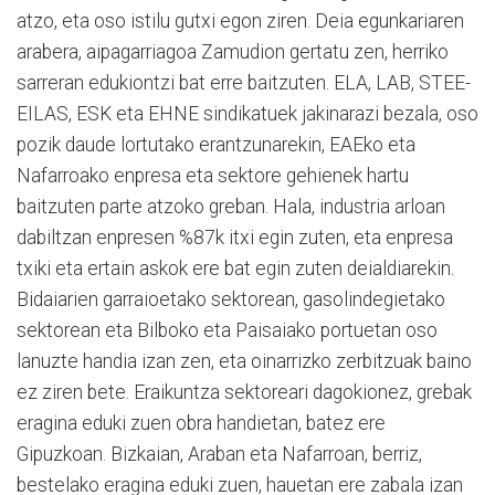
atzo, eta oso istilu gutxi egon ziren. Deia egunkariaren
arabera, aipagarriagoa Zamudion gertatu zen, herriko
sarreran edukiontzi bat erre baitzuten. ELA, LAB, STEE-
EILAS, ESK eta EHNE sindikatuek jakinarazi bezala, oso
pozik daude lortutako erantzunarekin, EAEko eta
Nafarroako enpresa eta sektore gehienek hartu
baitzuten parte atzoko greban. Hala, industria arloan
dabiltzan enpresen %87k itxi egin zuten, eta enpresa
txiki eta ertain askok ere bat egin zuten deialdiarekin.
Bidaiarien garraioetako sektorean, gasolindegietako
sektorean eta Bilboko eta Paisaiako portuetan oso
lanuzte handia izan zen, eta oinarrizko zerbitzuak baino
ez ziren bete. Eraikuntza sektoreari dagokionez, grebak
eragina eduki zuen obra handietan, batez ere
Gipuzkoan. Bizkaian, Araban eta Nafarroan, berriz,
bestelako eragina eduki zuen, hauetan ere zabala izan