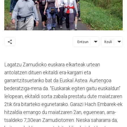
Entzun
Itzuli
Lagatzu Zamudioko euskara elkarteak urtean
antolatzen dituen ekitaldi era-kargarri eta
garrantzitsuetariko bat da Euskal Astea. Aurtengoa
bederatziga-rrena da. “Euskarak egiten gaitu euskaldun”
lelopean, ekitaldi sorta zabala prestatu dute maiatzaren
2tik 6ra bitarteko egunetarako. Garazi Hach Embarek-ek
hitzaldia emango du maiatzaren 2an, eguenean, arra-
tsaldeko 7,30ean Zamudiotorren. Neska sahararra da,