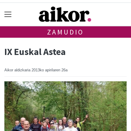
ZAMUDIO
IX Euskal Astea
Aikor aldizkaria
2013ko apirilaren 26a