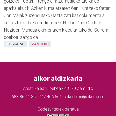
goizeko 10etan irtengo dira Zamudioko Eleixalde
aparkalekutik. Azkenik, maiatzaren 6an, iluntzeko 8etan,
Jon Maiak zuzendutako Gazta zati bat dokumentala
aurkeztuko da Zamudiotorren. Hizlari Dani Oiarbide
Nazioen Mundua ekimenaren kidea arituko da. Sarrera
doakoa izango da.
EUSKARA
ZAMUDIO
aikor aldizkaria
Aresti kalea 2, behea - 48170 Zamudio
688 86 41 35 · 747 406 561 · aikortxori@aikor.com
Codesyntaxek garatua