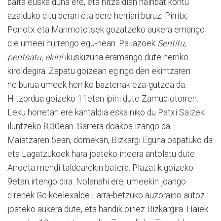
baita euskalduna ere, eta hitzaldian hainbat kontu
azalduko ditu berari eta bere herriari buruz. Pirritx,
Porrotx eta Marimototsek gozatzeko aukera emango
die umeei hurrengo egu-nean. Pailazoek
Sentitu,
pentsatu, ekin!
ikuskizuna eramango dute herriko
kiroldegira. Zapatu goizean egingo den ekintzaren
helburua umeek herriko bazterrak eza-gutzea da.
Hitzordua goizeko 11etan ipini dute Zamudiotorren.
Leku horretan ere kantaldia eskainiko du Patxi Saizek
iluntzeko 8,30ean. Sarrera doakoa izango da.
Maiatzaren 5ean, domekan, Bizkargi Eguna ospatuko da
eta Lagatzukoek hara joateko irteera antolatu dute
Arroeta mendi taldearekin batera. Plazatik goizeko
9etan irtengo dira. Nolanahi ere, umeekin joango
direnek Goikoelexalde Larra-betzuko auzoraino autoz
joateko aukera dute, eta handik oinez Bizkargira. Haiek