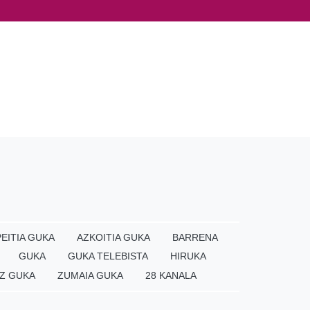
EITIA GUKA
AZKOITIA GUKA
BARRENA
GUKA
GUKA TELEBISTA
HIRUKA
Z GUKA
ZUMAIA GUKA
28 KANALA