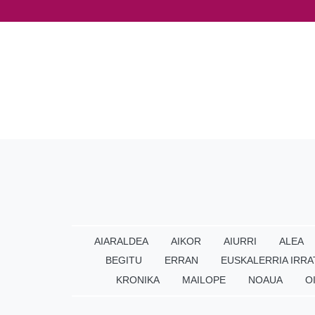
AIARALDEA
AIKOR
AIURRI
ALEA
BEGITU
ERRAN
EUSKALERRIA IRRA
KRONIKA
MAILOPE
NOAUA
O