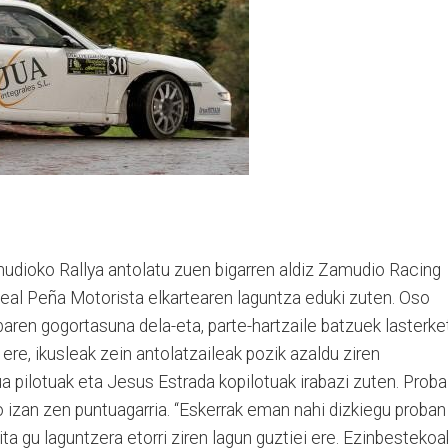
udioko Rallya antolatu zuen bigarren aldiz Zamudio Racing
Real Peña Motorista elkartearen laguntza eduki zuten. Oso
obaren gogortasuna dela-eta, parte-hartzaile batzuek lasterke
ere, ikusleak zein antolatzaileak pozik azaldu ziren
ua pilotuak eta Jesus Estrada kopilotuak irabazi zuten. Proba
 izan zen puntuagarria. “Eskerrak eman nahi dizkiegu proban
aita gu laguntzera etorri ziren lagun guztiei ere. Ezinbestekoa