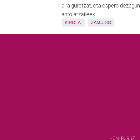
dira guretzat, eta espero dezagun
antolatzaileek.
KIROLA
ZAMUDIO
HONI BURUZ