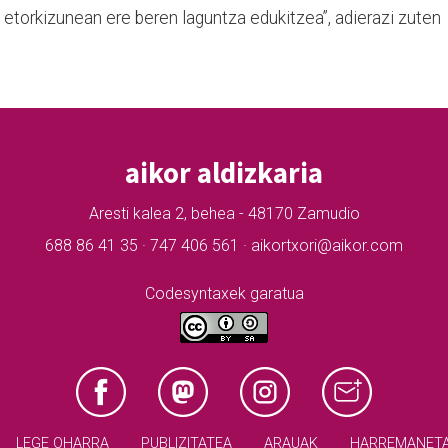
 etorkizunean ere beren laguntza edukitzea”, adierazi zuten
aikor aldizkaria
Aresti kalea 2, behea - 48170 Zamudio
688 86 41 35 · 747 406 561 · aikortxori@aikor.com
Codesyntaxek garatua
LEGE OHARRA
PUBLIZITATEA
ARAUAK
HARREMANET