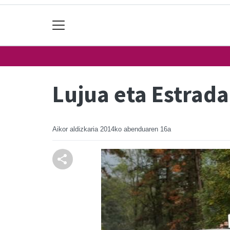
Lujua eta Estrad
Aikor aldizkaria
2014ko abenduaren 16a