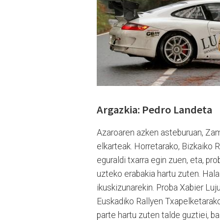
Argazkia: Pedro Landeta
Azaroaren azken asteburuan, Zam
elkarteak. Horretarako, Bizkaiko 
eguraldi txarra egin zuen, eta, pr
uzteko erabakia hartu zuten. Hala 
ikuskizunarekin. Proba Xabier Luj
Euskadiko Rallyen Txapelketarako
parte hartu zuten talde guztiei, b