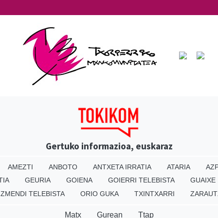
Gertuko informazioa, euskaraz
AMEZTI
ANBOTO
ANTXETA IRRATIA
ATARIA
AZP
TIA
GEURIA
GOIENA
GOIERRI TELEBISTA
GUAIXE
IZMENDI TELEBISTA
ORIO GUKA
TXINTXARRI
ZARAUT
Matx
Gurean
Ttap