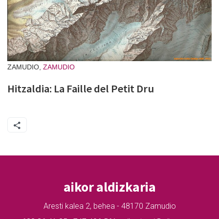
ZAMUDIO,
ZAMUDIO
Hitzaldia: La Faille del Petit Dru
aikor aldizkaria
Aresti kalea 2, behea - 48170 Zamudio