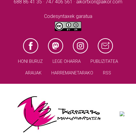
688 86 41 35 · 747 406 561 · aikortxori@aikor.com
Codesyntaxek garatua
HONI BURUZ
LEGE OHARRA
PUBLIZITATEA
ARAUAK
HARREMANETARAKO
RSS